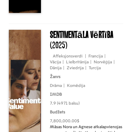
Sentimentāla vērtība
(2025)
Affeksjonsverdi
|
Francija
|
Vācija
|
Lielbritānija
|
Norvēģija
|
Dānija
|
Zviedrija
|
Turcija
Žanrs
Drāma
|
Komēdija
IMDB
7.9 (4971 balsu)
Budžets
7,800,000.00$
Māsas Nora un Agnese atkalapvienojas