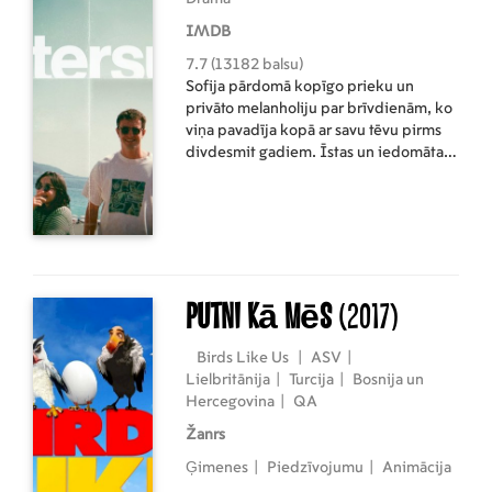
morālo klimatu, šobrīd ir pats
svarīgākais. Filma tiek izrādīta festivāla
IMDB
programmā sadarbībā ar “Lācis, lauva
7.7 (13182 balsu)
un zars." Filma turku valodā ar
Sofija pārdomā kopīgo prieku un
subtitriem latviešu un angļu valodā.
privāto melanholiju par brīvdienām, ko
viņa pavadīja kopā ar savu tēvu pirms
divdesmit gadiem. Īstas un iedomātas
atmiņas aizpilda atšķirības starp
miniDV kadriem, kad viņa mēģina
samierināt tēvu, kuru pazina, ar vīrieti,
kuru viņa nepazīst.
Putni kā mēs
(2017)
Birds Like Us
|
ASV
|
Lielbritānija
|
Turcija
|
Bosnija un
Hercegovina
|
QA
Žanrs
Ģimenes
|
Piedzīvojumu
|
Animācija