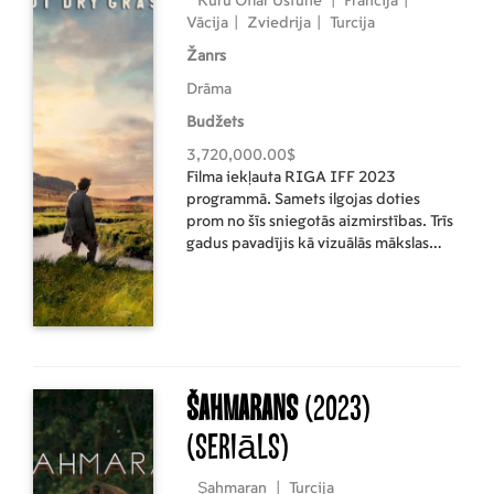
Kuru Otlar Üstüne
|
Francija
|
Vācija
|
Zviedrija
|
Turcija
Žanrs
Drāma
Budžets
3,720,000.00$
Filma iekļauta RIGA IFF 2023
programmā. Samets ilgojas doties
prom no šīs sniegotās aizmirstības. Trīs
gadus pavadījis kā vizuālās mākslas
skolotājs mazā Turcijas austrumu
ciematiņā, starpbrīžos viņš kavē laiku
ar vienu no skolniecēm un nicina savu
dzīvi. Viņa domas ir citur – labākā skolā
Stambulā. Atklājoties detaļām par
attiecībām ar skolnieci, notikumi
savērpjas Sametam nelabvēlīgi. Vai
Šahmarans
(2023)
dzestrais nemiers kādreiz beigsies?
(Seriāls)
Varbūt koleģiālā draudzība ar bijušo
radikāli Nureju, jaunu skolotāju no
Ankaras, atklās viņam par sevi daudz
Şahmaran
|
Turcija