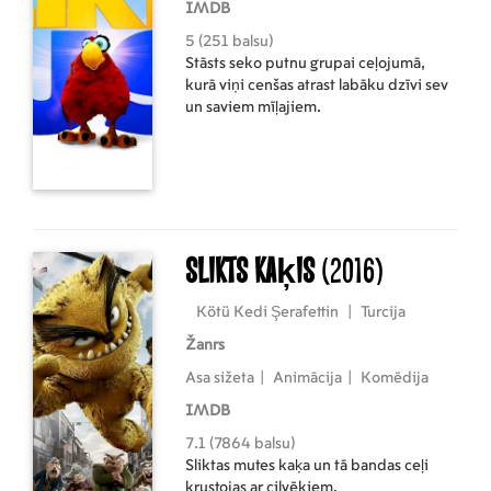
IMDB
5 (251 balsu)
Stāsts seko putnu grupai ceļojumā,
kurā viņi cenšas atrast labāku dzīvi sev
un saviem mīļajiem.
Slikts kaķis
(2016)
Kötü Kedi Şerafettin
|
Turcija
Žanrs
Asa sižeta
|
Animācija
|
Komēdija
IMDB
7.1 (7864 balsu)
Sliktas mutes kaķa un tā bandas ceļi
krustojas ar cilvēkiem.