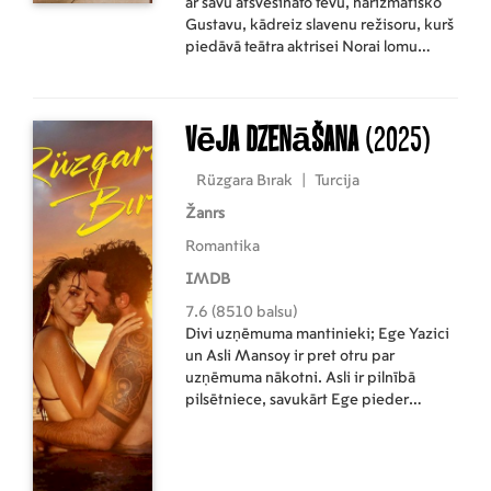
ar savu atsvešināto tēvu, harizmātisko
Gustavu, kādreiz slavenu režisoru, kurš
piedāvā teātra aktrisei Norai lomu
filmā, ko viņš cer uzskatīt par savu
atgriešanās filmu. Kad Nora atsaka, viņa
drīz vien atklāj, ka viņš ir uzticējis viņas
Vēja dzenāšana
(2025)
lomu kādai jaunai Holivudas zvaigznei.
Rüzgara Bırak
|
Turcija
Žanrs
Romantika
IMDB
7.6 (8510 balsu)
Divi uzņēmuma mantinieki; Ege Yazici
un Asli Mansoy ir pret otru par
uzņēmuma nākotni. Asli ir pilnībā
pilsētniece, savukārt Ege pieder
Esmei. Vai viņi sapratīs, cik līdzīgi viņi
ir, neskatoties uz visām atšķirībām?