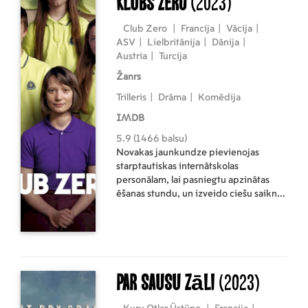
Klubs Zero
(2023)
meklējumos.
Club Zero
|
Francija
|
Vācija
|
ASV
|
Lielbritānija
|
Dānija
|
Austria
|
Turcija
Žanrs
Trilleris
|
Drāma
|
Komēdija
IMDB
5.9 (1466 balsu)
Novakas jaunkundze pievienojas
starptautiskas internātskolas
personālam, lai pasniegtu apzinātas
ēšanas stundu, un izveido ciešu saikni
ar pieciem studentiem, kas galu galā
uzņem bīstamu pagriezienu.
Par sausu zāli
(2023)