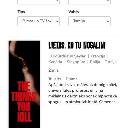
Tips
Valsts
Lietas, ko tu nogalini
Öldürdüğün Şeyler
|
Francija
|
Kanāda
|
Singapūra
|
Polija
|
Turcija
Žanrs
Trilleris
|
Drāma
Apšaubot savas mātes aizdomīgo nāvi,
universitātes profesors un viņa
mīklainais dārznieks nonāk hipnotiskā
spoguļu un atmiņu labirintā. Ģimenes
noslēpumiem atklājoties un sāpīgām
patiesībām, viņi virzās uz postošu
izrēķināšanos ar tumsu, kas slēpjas
mūsos visos.