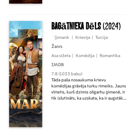
Bagātnieka dēls
(2024)
Şımarık
|
Krievija
|
Turcija
Žanrs
Asa sižeta
|
Komēdija
|
Romantika
IMDB
7.8 (1033 balsu)
Tāda paša nosaukuma krievu
komēdijas grāvēja turku rimeiks. Jauns
vīrietis, kurš dzimis oligarhu ģimenē, ir
tik izlutināts, ka uzskata, ka ir augstāks
par likumu. Kad viņam draud cietums,
viņa tēvs nolemj "rehabilitēt" savu dēlu.
Rekonstruēts pamests ciems, 19. gs.
stilā. Izlutinātais nekauniņš “atgriežas
pagātnē”, reinkarnējies par vergu, lai
iemācītos novērtēt dzīvi un smagi