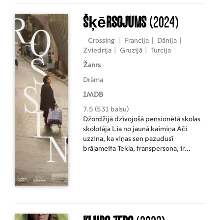
strādāt.
Šķērsojums
(2024)
Crossing
|
Francija
|
Dānija
|
Zviedrija
|
Gruzijā
|
Turcija
Žanrs
Drāma
IMDB
7.5 (531 balsu)
Džordžijā dzīvojošā pensionētā skolas
skolotāja Lia no jaunā kaimiņa Ači
uzzina, ka viņas sen pazudusī
brāļameita Tekla, transpersona, ir
šķērsojusi Turcijas robežu. Cerībā pēc
atsvešināšanās perioda Teklu pārvest
mājās, Lia kopā ar neparedzamo Ači
dodas uz Stambulu, lai viņu atrastu.
Izpētot pilsētas slēptās dzīles, viņu ceļi
krustojas ar transpersonu advokātu
Evrimu, kurš palīdz viņiem