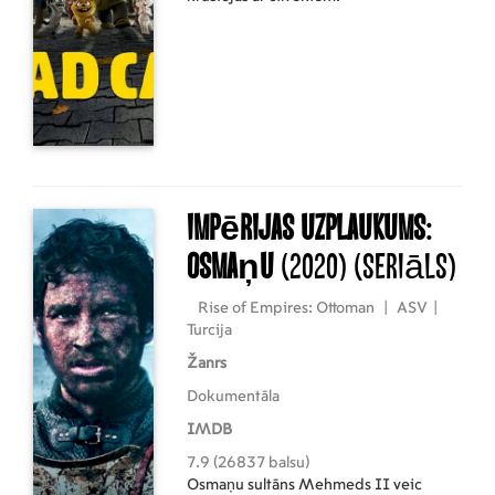
Impērijas uzplaukums:
Osmaņu
(2020)
(Seriāls)
Rise of Empires: Ottoman
|
ASV
|
Turcija
Žanrs
Dokumentāla
IMDB
7.9 (26837 balsu)
Osmaņu sultāns Mehmeds II veic