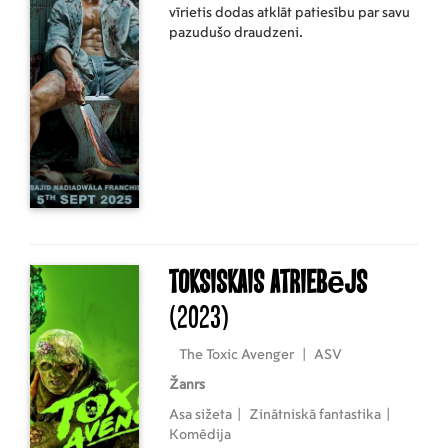
vīrietis dodas atklāt patiesību par savu
pazudušo draudzeni.
Toksiskais atriebējs
(2023)
The Toxic Avenger
|
ASV
Žanrs
Asa sižeta
|
Zinātniskā fantastika
|
Komēdija