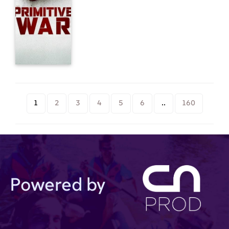
aizvēsturiskiem dinozauriem.
1
2
3
4
5
6
..
160
Powered by