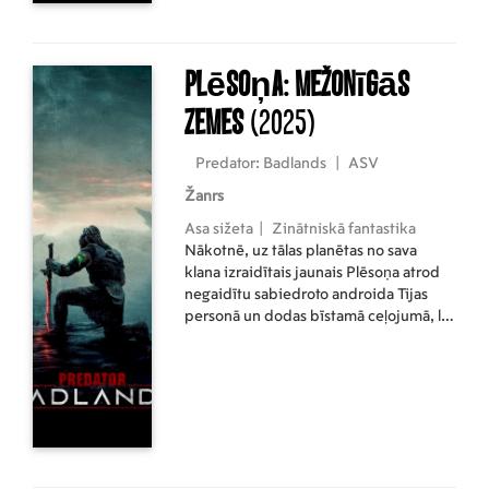
Plēsoņa: Mežonīgās
zemes
(2025)
Predator: Badlands
|
ASV
Žanrs
Asa sižeta
|
Zinātniskā fantastika
Nākotnē, uz tālas planētas no sava
klana izraidītais jaunais Plēsoņa atrod
negaidītu sabiedroto androida Tijas
personā un dodas bīstamā ceļojumā, lai
sastaptos ar savu galveno pretinieku.