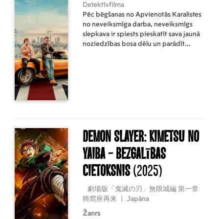
Detektīvfilma
Pēc bēgšanas no Apvienotās Karalistes
no neveiksmīga darba, neveiksmīgs
slepkava ir spiests pieskatīt sava jaunā
noziedzības bosa dēlu un parādīt
viņam, kā kļūt par vīrieti.
Demon Slayer: Kimetsu No
Yaiba - Bezgalības
cietoksnis
(2025)
劇場版「鬼滅の刃」無限城編 第一章
猗窩座再来
|
Japāna
Žanrs