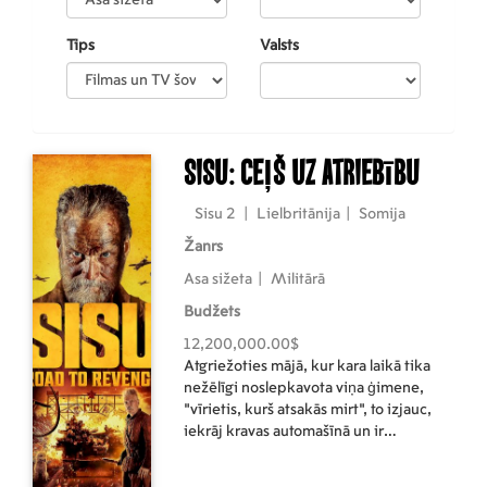
Tips
Valsts
Sisu: Ceļš uz atriebību
Sisu 2
|
Lielbritānija
|
Somija
Žanrs
Asa sižeta
|
Militārā
Budžets
12,200,000.00$
Atgriežoties mājā, kur kara laikā tika
nežēlīgi noslepkavota viņa ģimene,
"vīrietis, kurš atsakās mirt", to izjauc,
iekrāj kravas automašīnā un ir
apņēmies to atkal uzbūvēt drošā vietā
par godu ģimenei. Kad Sarkanās