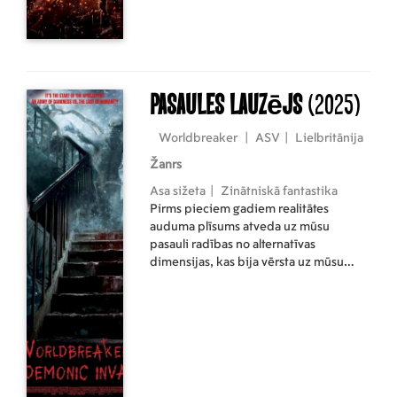
armijas komandieris, kurš nogalināja
viņa ģimeni, atgriežas ar apņēmību
pabeigt darbu, sākas nežēlīga, acu
satriecoša pakaļdzīšanās visā valstī —
cīņa uz nāvi.
Pasaules lauzējs
(2025)
Worldbreaker
|
ASV
|
Lielbritānija
Žanrs
Asa sižeta
|
Zinātniskā fantastika
Pirms pieciem gadiem realitātes
auduma plīsums atveda uz mūsu
pasauli radības no alternatīvas
dimensijas, kas bija vērsta uz mūsu
iznīcināšanu. Tēvs slēpj savu meitu uz
salas, lai pasargātu viņu, kamēr viņš
sagatavo viņu izdzīvošanai un
gaidāmajām cīņām. Bet, kad pasaule ir
uz sabrukuma robežas, neviena vieta
nav droša.