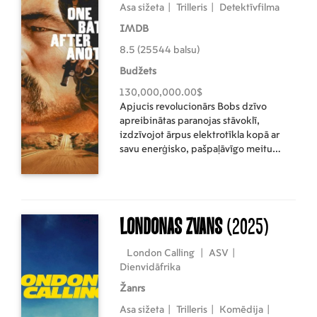
Asa sižeta
|
Trilleris
|
Detektīvfilma
IMDB
8.5 (25544 balsu)
Budžets
130,000,000.00$
Apjucis revolucionārs Bobs dzīvo
apreibinātas paranojas stāvoklī,
izdzīvojot ārpus elektrotīkla kopā ar
savu enerģisko, pašpaļāvīgo meitu
Villu. Kad pēc 16 gadiem atkal parādās
viņa ļaunā ienaidniece un viņa pazūd,
bijušais radikālis steidzas atrast viņu,
tēvu un meitu, abi cīnoties ar savas
pagātnes sekām.
Londonas zvans
(2025)
London Calling
|
ASV
|
Dienvidāfrika
Žanrs
Asa sižeta
|
Trilleris
|
Komēdija
|