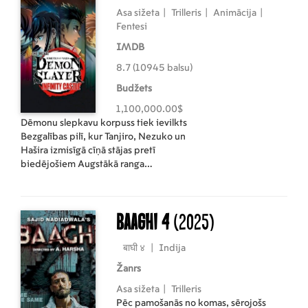
Asa sižeta
|
Trilleris
|
Animācija
|
Fentesi
IMDB
8.7 (10945 balsu)
Budžets
1,100,000.00$
Dēmonu slepkavu korpuss tiek ievilkts
Bezgalības pilī, kur Tanjiro, Nezuko un
Hašira izmisīgā cīņā stājas pretī
biedējošiem Augstākā ranga
dēmoniem, sākoties pēdējai kaujai
pret Muzanu Kibutsudži.
Baaghi 4
(2025)
बाघी ४
|
Indija
Žanrs
Asa sižeta
|
Trilleris
Pēc pamošanās no komas, sērojošs