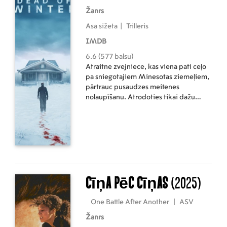
Žanrs
Asa sižeta
|
Trilleris
IMDB
6.6 (577 balsu)
Atraitne zvejniece, kas viena pati ceļo
pa sniegotajiem Minesotas ziemeļiem,
pārtrauc pusaudzes meitenes
nolaupīšanu. Atrodoties tikai dažu
stundu attālumā no tuvākās pilsētas un
bez telefona pakalpojumiem, viņa
saprot, ka ir jaunās meitenes vienīgā
cerība.
Cīņa pēc cīņas
(2025)
One Battle After Another
|
ASV
Žanrs