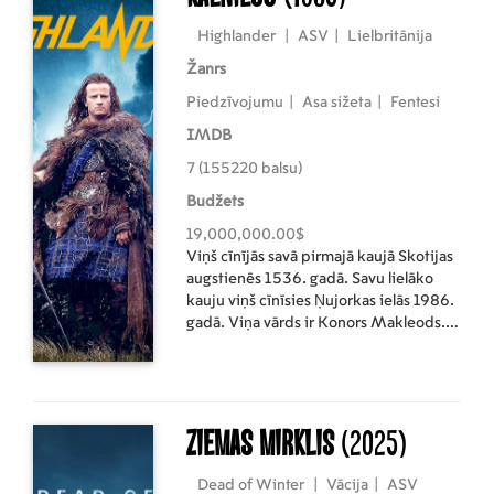
Highlander
|
ASV
|
Lielbritānija
Žanrs
Piedzīvojumu
|
Asa sižeta
|
Fentesi
IMDB
7 (155220 balsu)
Budžets
19,000,000.00$
Viņš cīnījās savā pirmajā kaujā Skotijas
augstienēs 1536. gadā. Savu lielāko
kauju viņš cīnīsies Ņujorkas ielās 1986.
gadā. Viņa vārds ir Konors Makleods.
Viņš ir nemirstīgs.
Ziemas mirklis
(2025)
Dead of Winter
|
Vācija
|
ASV