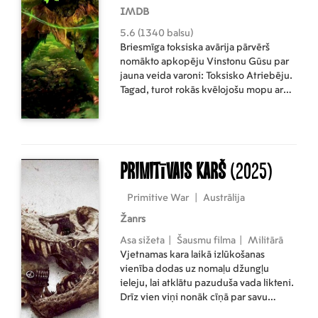
IMDB
5.6 (1340 balsu)
Briesmīga toksiska avārija pārvērš
nomākto apkopēju Vinstonu Gūsu par
jauna veida varoni: Toksisko Atriebēju.
Tagad, turot rokās kvēlojošu mopu ar
pārcilvēcisku spēku, viņam jācīnās ar
laiku, lai glābtu savu dēlu un apturētu
nežēlīgu un varaskāru tirānu, kurš vēlas
izmantot toksiskas superspējas, lai
stiprinātu savu piesārņoto impēriju.
Primitīvais karš
(2025)
Primitive War
|
Austrālija
Žanrs
Asa sižeta
|
Šausmu filma
|
Militārā
Vjetnamas kara laikā izlūkošanas
vienība dodas uz nomaļu džungļu
ieleju, lai atklātu pazuduša vada likteni.
Drīz vien viņi nonāk cīņā par savu
dzīvību pret negaidītu ienaidnieku —