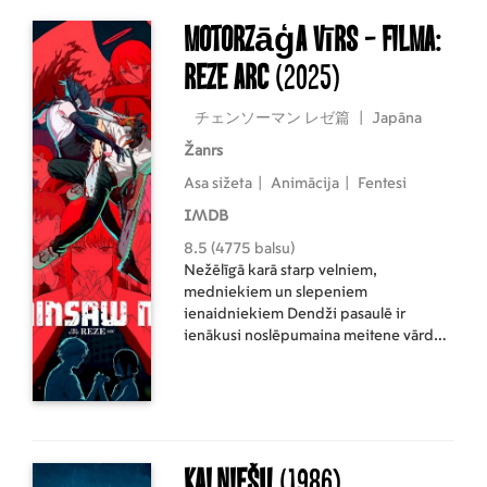
Motorzāģa vīrs - filma:
Reze Arc
(2025)
チェンソーマン レゼ篇
|
Japāna
Žanrs
Asa sižeta
|
Animācija
|
Fentesi
IMDB
8.5 (4775 balsu)
Nežēlīgā karā starp velniem,
medniekiem un slepeniem
ienaidniekiem Dendži pasaulē ir
ienākusi noslēpumaina meitene vārdā
Reze, un viņš saskaras ar savu līdz šim
nāvējošāko cīņu, ko veicina mīlestība
pasaulē, kur izdzīvošanai nav
noteikumu.
Kalniešu
(1986)