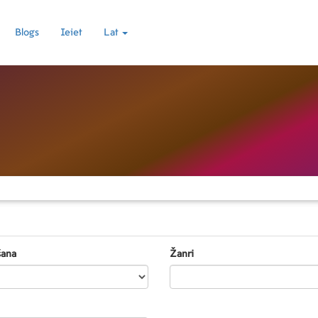
Blogs
Ieiet
Lat
šana
Žanri