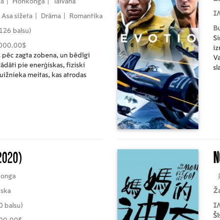
na
|
Honkonga
|
Taivāna
I
Asa sižeta
|
Drāma
|
Romantika
B
126 balsu)
Si
000.00$
iz
as pēc zagta zobena, un bēdīgi
Va
ādāti pie enerģiskas, fiziski
sl
ižnieka meitas, kas atrodas
2020)
N
onga
iska
Ž
0 balsu)
I
Šī