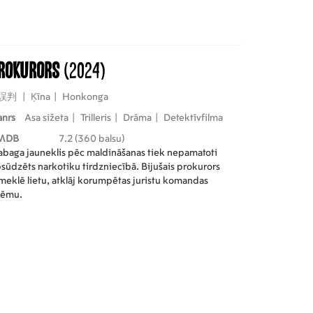
rokurors
(2024)
誤判
|
Ķīna
|
Honkonga
anrs
Asa sižeta
|
Trilleris
|
Drāma
|
Detektīvfilma
MDB
7.2 (360 balsu)
baga jauneklis pēc maldināšanas tiek nepamatoti
sūdzēts narkotiku tirdzniecībā. Bijušais prokurors
meklē lietu, atklāj korumpētas juristu komandas
hēmu.