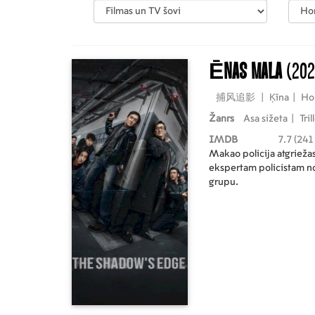
Ēnas mala
(202
捕风追影
|
Ķīna
|
Ho
Žanrs
Asa sižeta
|
Tril
IMDB
7.7 (241
Makao policija atgriežas
ekspertam policistam no
grupu.