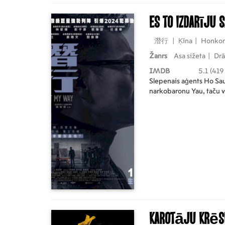
Es to izdarīju
潛行
|
Ķīna
|
Honko
Žanrs
Asa sižeta
|
Dr
IMDB
5.1 (419
Slepenais aģents Ho Sau 
narkobaronu Yau, taču v
Karotāju krēs