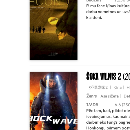
Budžets
1,250,0
Filmu fane Ķīnas kultūra
darba nometnes un uzsā
klaidoni.
Šoka vilnis 2
(2
拆彈專家2
|
Ķīna
|
H
Žanrs
Asa sižeta
|
Det
IMDB
6.6 (250
Pēc tam, kad, pildot di
ievainojumus, kas maina
darbinieks Fungs pagrie
Honkongu pārņem postoša