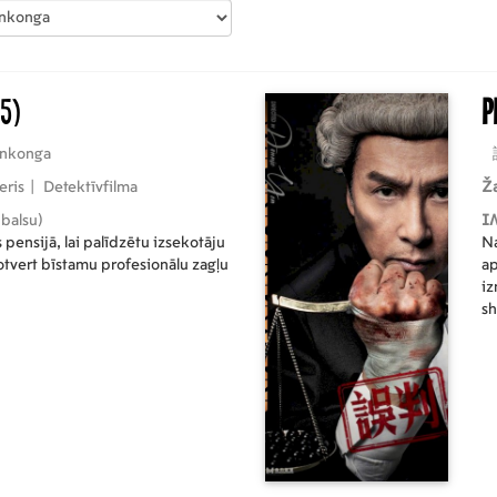
5)
P
nkonga
leris
|
Detektīvfilma
Ž
 balsu)
I
 pensijā, lai palīdzētu izsekotāju
Na
tvert bīstamu profesionālu zagļu
ap
iz
s