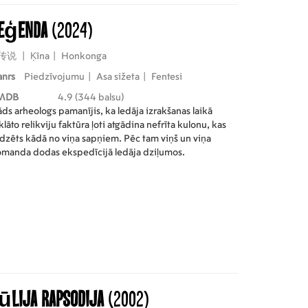
eģenda
(2024)
传说
|
Ķīna
|
Honkonga
anrs
Piedzīvojumu
|
Asa sižeta
|
Fentesi
MDB
4.9 (344 balsu)
ds arheologs pamanījis, ka ledāja izrakšanas laikā
klāto relikviju faktūra ļoti atgādina nefrīta kulonu, kas
dzēts kādā no viņa sapņiem. Pēc tam viņš un viņa
manda dodas ekspedīcijā ledāja dziļumos.
ūlija rapsodija
(2002)