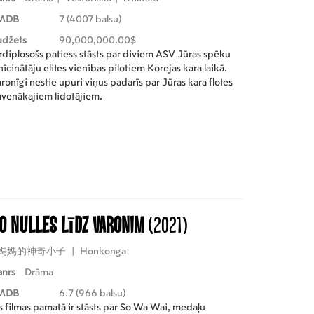
MDB
7 (4007 balsu)
udžets
90,000,000.00$
rdiplosošs patiess stāsts par diviem ASV Jūras spēku
nīcinātāju elites vienības pilotiem Korejas kara laikā.
ronīgi nestie upuri viņus padarīs par Jūras kara flotes
avenākajiem lidotājiem.
o nulles līdz varonim
(2021)
媽媽的神奇小子
|
Honkonga
anrs
Drāma
MDB
6.7 (966 balsu)
s filmas pamatā ir stāsts par So Wa Wai, medaļu