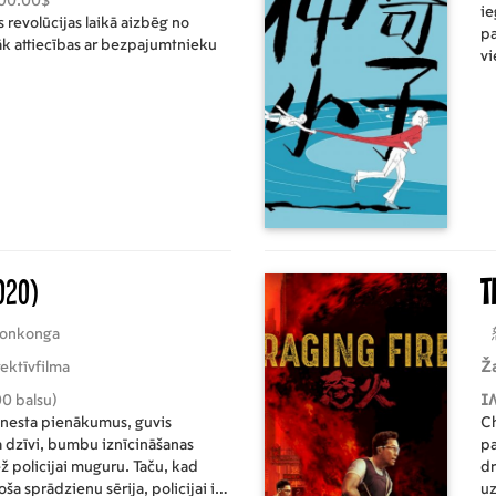
00.00$
ie
s revolūcijas laikā aizbēg no
pa
k attiecības ar bezpajumtnieku
vi
020)
T
onkonga
ektīvfilma
Ž
0 balsu)
I
enesta pienākumus, guvis
Ch
 dzīvi, bumbu iznīcināšanas
pa
ž policijai muguru. Taču, kad
dr
 sprādzienu sērija, policijai ir
uz