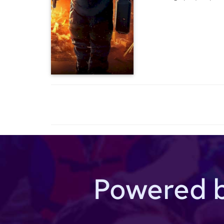
aizdomas, ka tajā varētu 
sabiedrotais, jo viņš no
bezsamaņā. Tagad, sask
atceroties tikai savas b
vēlas atklāt patiesību un
Powered 