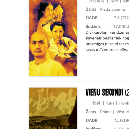
卧虎藏龍
|
ASV
|
Ķī
Žanrs
Piedzīvojumu
|
IMDB
7.9 (272
Budžets
17,000,
Divi karotāji, kas dzen
slavenais bēglis tiek nog
prasmīgas pusaudzes mu
savas dzīves krustcelēs.
Vienu sekundi
(
一秒钟
|
Ķīna
|
Honk
Žanrs
Drāma
|
Vēstur
IMDB
7.1 (218