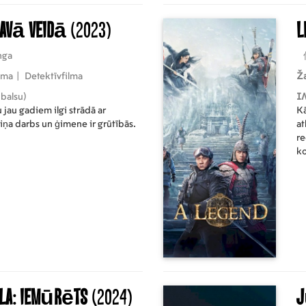
 savā veidā
(2023)
L
nga
āma
|
Detektīvfilma
Ž
 balsu)
I
jau gadiem ilgi strādā ar
Kā
iņa darbs un ģimene ir grūtībās.
at
re
ko
la: iemūrēts
(2024)
J