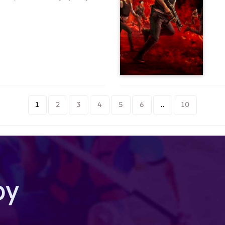
būt iesaistīts viņu bijušais
zieguma vietā tiek atrasts
aroties ar atmiņas zudumu un
ijušās dzīves fragmentus, Fungs
 noskaidrot, kas viņš patiesībā ir.
1
2
3
4
5
6
..
10
by