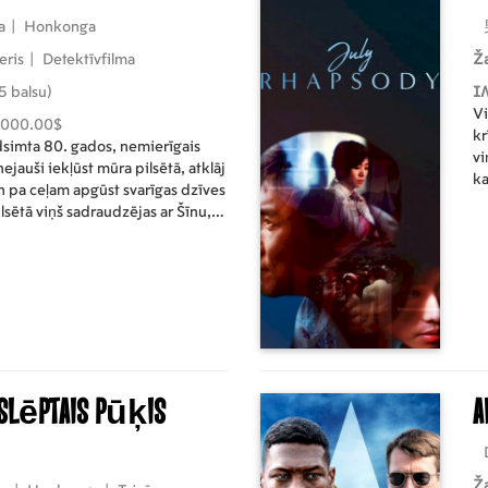
a
|
Honkonga
leris
|
Detektīvfilma
Ž
5 balsu)
I
Vi
,000.00$
kr
dsimta 80. gados, nemierīgais
vi
ejauši iekļūst mūra pilsētā, atklāj
ka
n pa ceļam apgūst svarīgas dzīves
da
sētā viņš sadraudzējas ar Šīnu,
ir
 AV. Ciklona vadībā viņi pretojas
pa
ebrukumam virknē sīvu cīņu.
Ji
rgāt drošo patvērumu, kas ir
ar
 slēptais pūķis
A
Ž