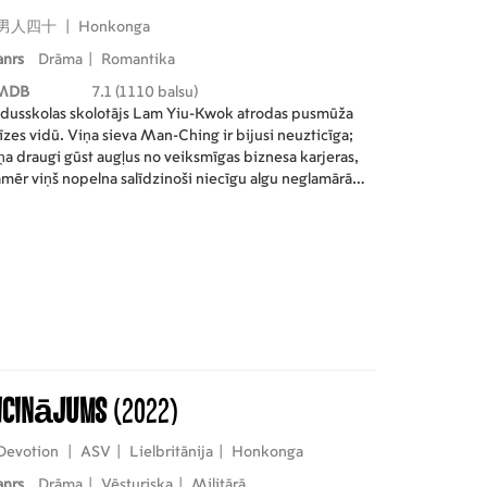
男人四十
|
Honkonga
anrs
Drāma
|
Romantika
MDB
7.1 (1110 balsu)
dusskolas skolotājs Lam Yiu-Kwok atrodas pusmūža
īzes vidū. Viņa sieva Man-Ching ir bijusi neuzticīga;
ņa draugi gūst augļus no veiksmīgas biznesa karjeras,
mēr viņš nopelna salīdzinoši niecīgu algu neglamārā
rbā; un viens no viņa jaunajiem studentiem Choy-Lam
 viņam iemīlējies. Kad Man-Činga uz mēnesi aiziet, lai
līdzētu savam bijušajam mīļotajam, greizsirdīgajam
u-Kvokam rodas kārdinājums atriebties, risinot romānu
 Čoju-Lamu.
icinājums
(2022)
Devotion
|
ASV
|
Lielbritānija
|
Honkonga
anrs
Drāma
|
Vēsturiska
|
Militārā