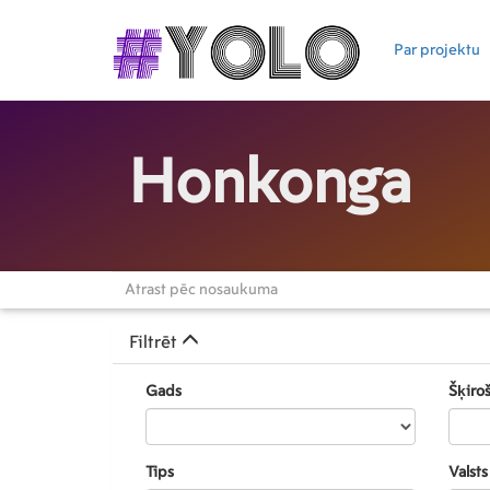
Par projektu
Honkonga
Filtrēt
Gads
Šķiro
Tips
Valsts