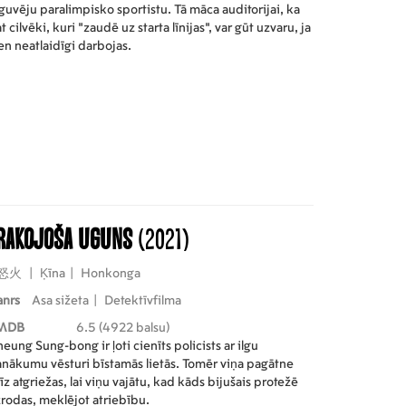
guvēju paralimpisko sportistu. Tā māca auditorijai, ka
t cilvēki, kuri “zaudē uz starta līnijas”, var gūt uzvaru, ja
en neatlaidīgi darbojas.
rakojoša uguns
(2021)
怒火
|
Ķīna
|
Honkonga
anrs
Asa sižeta
|
Detektīvfilma
MDB
6.5 (4922 balsu)
eung Sung-bong ir ļoti cienīts policists ar ilgu
nākumu vēsturi bīstamās lietās. Tomēr viņa pagātne
īz atgriežas, lai viņu vajātu, kad kāds bijušais protežē
rodas, meklējot atriebību.