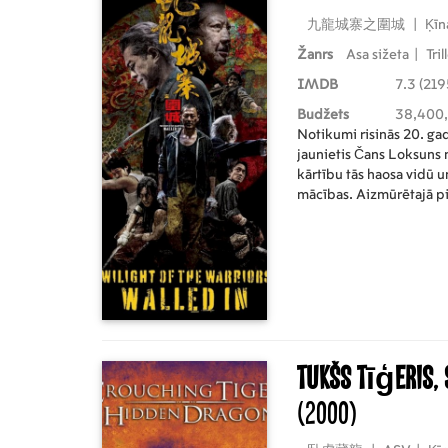
九龍城寨之圍城
|
Ķīn
Žanrs
Asa sižeta
|
Tril
IMDB
7.3 (219
Budžets
38,400
Notikumi risinās 20. ga
jaunietis Čans Loksuns n
kārtību tās haosa vidū u
mācības. Aizmūrētajā pil
Divpadsmito meistaru un
ļaundara Mistera Biga i
Kopā viņi apņemas aizsa
Kowloon Walled City.
Tukšs tīģeris,
(2000)