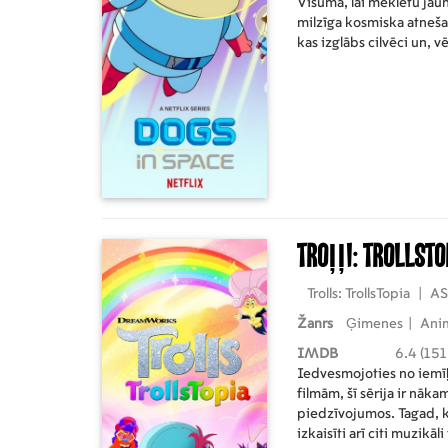
Visumā, lai meklētu jauna
milzīga kosmiska atneša
kas izglābs cilvēci un, v
pie saviem mīļajiem sa
Troļļi: TrollsT
Trolls: TrollsTopia
|
A
Žanrs
Ģimenes
|
Anim
IMDB
6.4 (151
Iedvesmojoties no iem
filmām, šī sērija ir nāka
piedzīvojumos. Tagad, 
izkaisīti arī citi muzikāli