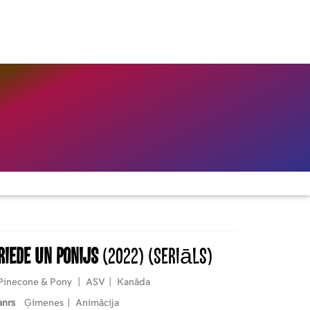
riede un ponijs
(2022)
(Seriāls)
Pinecone & Pony
|
ASV
|
Kanāda
anrs
Ģimenes
|
Animācija