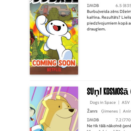
IMDB
6.5 (835
Burbuļveida zēns Džeims
kaitina. Rezultāts? Liel
piedzīvojumiem kopā ar
draugiem.
Suņi kosmosā
Dogs in Space
|
ASV
Žanrs
Ģimenes
|
Anim
IMDB
7.2 (770
Ne tik tālā nākotnē ģenēt