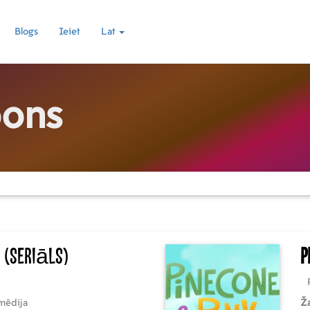
Blogs
Ieiet
Lat
oons
(Seriāls)
P
mēdija
Ž