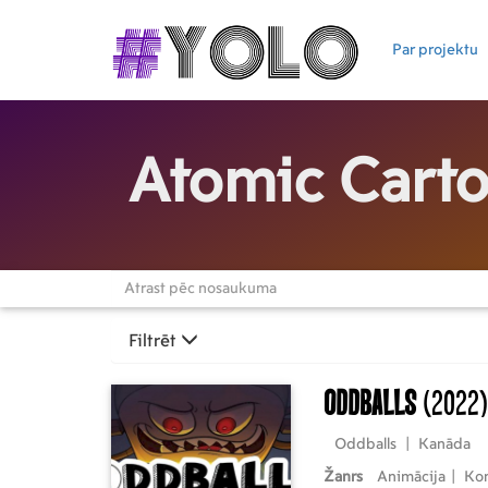
Par projektu
Atomic Cart
Filtrēt
Oddballs
(2022)
Oddballs
|
Kanāda
Žanrs
Animācija
|
Ko