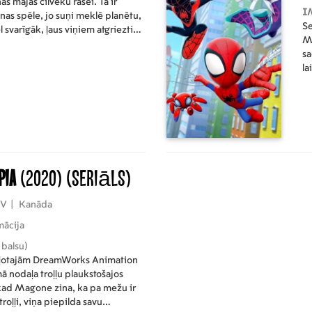
s mājas cilvēku rasei. Tā ir
I
nas spēle, jo suņi meklē planētu,
Se
ēl svarīgāk, ļaus viņiem atgriezties
Mo
imniekiem.
sa
la
Gr
ve
opia
(2020)
(Seriāls)
SV
|
Kanāda
ācija
 balsu)
īļotajām DreamWorks Animation
mā nodaļa troļļu plaukstošajos
kad Magone zina, ka pa mežu ir
 troļļi, viņa piepilda savu