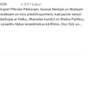
MDB
6 (597 balsu)
kojiet Pīteram Pārkeram, Gvenai Steisijai un Mailzam
ralesam un viņu piedzīvojumiem, kad jaunie varoņi
darbojas ar Halku, Marvelas kundzi un Melno Panteru,
i uzvarētu tādus ienaidniekus kā Rhino, Doc Ock un
een Goblin un uzzinātu, ka komandas darbs ir labākais
ids, kā glābt situāciju. .