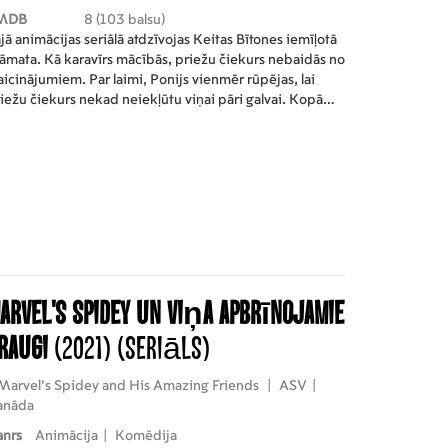
MDB
8 (103 balsu)
jā animācijas seriālā atdzīvojas Keitas Bītones iemīļotā
āmata. Kā karavīrs mācībās, priežu čiekurs nebaidās no
aicinājumiem. Par laimi, Ponijs vienmēr rūpējas, lai
iežu čiekurs nekad neiekļūtu viņai pāri galvai. Kopā
ņi mācās, ka dzīve var būt jautrs piedzīvojums.
arvel's Spidey un viņa apbrīnojamie
raugi
(2021)
(Seriāls)
Marvel's Spidey and His Amazing Friends
|
ASV
|
anāda
anrs
Animācija
|
Komēdija