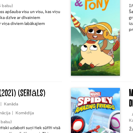
 balsu)
I
s apšauba visu un visu, kas viņu
Ša
iska dzīve ar dīvainiem
gr
 viņa diviem labākajiem
iz
pr
vi
(2021)
(Seriāls)
M
d
|
Kanāda
ācija
|
Komēdija
K
 balsu)
iski uzlaboti suņi tiek sūtīti visā
Ž