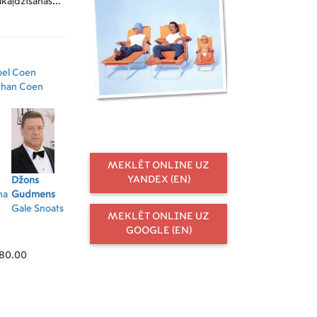
akaļdzīšanās
oel Coen
than Coen
MEKLĒT ONLINE UZ
YANDEX (EN)
Džons
William
Sam McMurray
Frensisa
Ran
na
Gudmens
Forsythe
Glen
Makdormanda
Co
Gale Snoats
Evelle Snoats
Dot
Le
MEKLĒT ONLINE UZ
GOOGLE (EN)
280.00