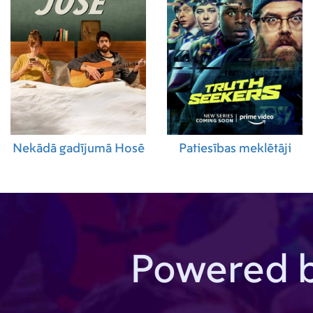
Nekādā gadījumā Hosē
Patiesības meklētāji
Powered 