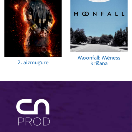
Moonfall: Mēness
2. aizmugure
krišana