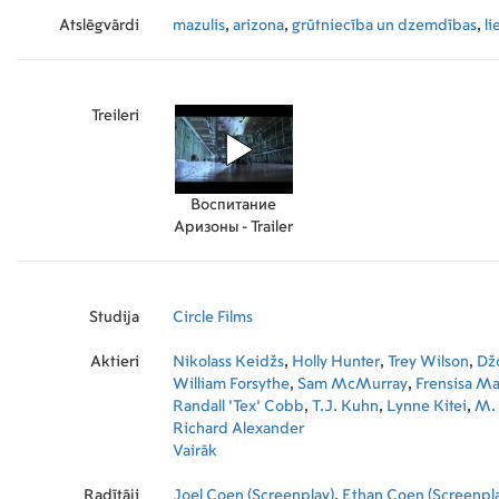
Atslēgvārdi
mazulis
,
arizona
,
grūtniecība un dzemdības
,
li
Treileri
Воспитание
Аризоны - Trailer
Studija
Circle Films
Aktieri
Nikolass Keidžs
,
Holly Hunter
,
Trey Wilson
,
Dž
William Forsythe
,
Sam McMurray
,
Frensisa M
Randall 'Tex' Cobb
,
T.J. Kuhn
,
Lynne Kitei
,
M.
Richard Alexander
Vairāk
Radītāji
Joel Coen (Screenplay)
,
Ethan Coen (Screenpl