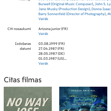
Burwell (Original Music Composer)
,
John S. Ly
Jane Musky (Production Design)
,
Donna Isaac
Barry Sonnenfeld (Director of Photography)
,
Mi
(Editor)
Vairāk
,
Michael Berenbaum (First Assistant Ed
Jacks (Executive Producer)
,
Katherine James
Citi nosaukumi
Artist)
Arizona junior (FR)
,
Skip Lievsay (Supervising Sound Editor
Dunlap (Camera Operator)
Vairāk
,
Magdaline Volaitis
Stephen St. John (Steadicam Operator)
,
Ron B
Izdošanas
Editor)
03.08.1999 (FR)
,
Deborah Reinisch (Associate Producer
datumi
Johnston (Script Supervisor)
27.04.1987 (FR)
,
Richard Hornun
Design)
28.05.1987 (DE)
,
Jery Hewitt (Stunt Coordinator)
,
Harol
Direction)
01.03.1987 (US)
,
Melinda Sue Gordon (Still Photogr
Stockton (Sound Editor)
10.07.1987 (GB)
Vairāk
,
Russell Engels (Gaffer
(Sound Re-Recording Mixer)
12.11.1987 (PT)
,
Alma Kuttruff (P
Supervisor)
,
Allan Byer (Production Sound Mix
Citas filmas
Kracik (Set Decoration)
,
Dan Frey (Hairstylist)
,
(Co-Producer)
,
Dan Perri (Title Designer)