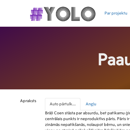
Par projektu
Paau
Apraksts
Auto pārtulk...
Angļu
Brāļi Coen stāsta par absurdu, bet patikamu ģi
centrālais punkts ir neproduktīvs pāris. Pāris ir
zināmās nepatikšanās, nolaupot bērnu, un sni