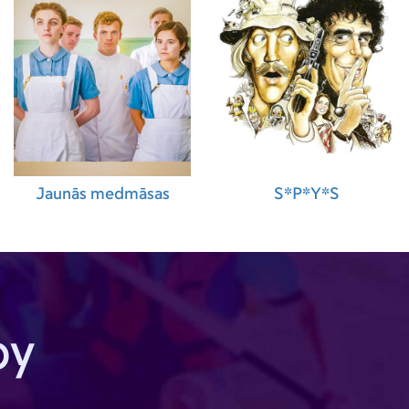
Jaunās medmāsas
S*P*Y*S
by