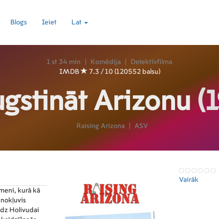
Blogs
Ieiet
Lat
1 st 34 min
|
Komēdija
|
Detektīvfilma
IMDB
7.3 / 10 (120552 balsu)
gstināt Arizonu
(
Raising Arizona
|
ASV
Vairāk
meni, kurā kā
 nokļuvis
edz Holivudai