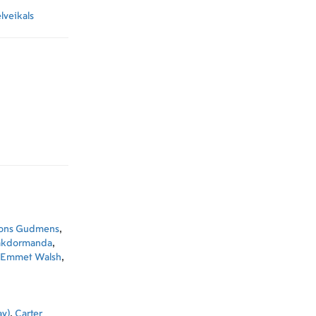
elveikals
ons Gudmens
,
akdormanda
,
 Emmet Walsh
,
ay)
,
Carter