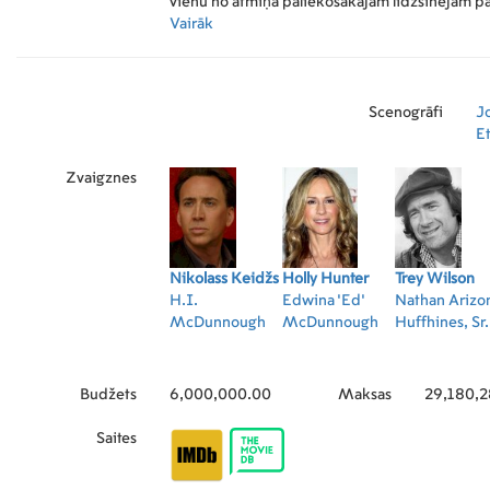
vienu no atmiņā paliekošākajām līdzšinējām p
ainām.
Vairāk
Scenogrāfi
J
E
Zvaigznes
Nikolass Keidžs
Holly Hunter
Trey Wilson
H.I.
Edwina 'Ed'
Nathan Arizo
McDunnough
McDunnough
Huffhines, Sr.
Budžets
6,000,000.00
Maksas
29,180,
Saites