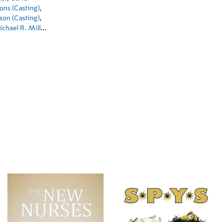
ons (Casting)
,
son (Casting)
,
chael R. Miller
itor)
,
James
 (Makeup
)
,
David M.
 (Sound Editor)
,
ochar (Sound
)
,
Thomas
g (Costume
d Thrasher (Art
apher)
,
Philip
)
,
Mel Zelniker
roduction
er)
,
Robert
Mark Silverman