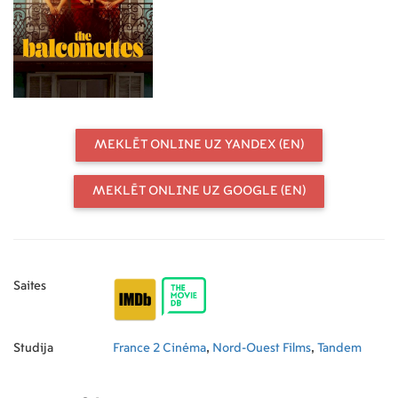
seksa pakalpojumu sniedzēja guļ, ar
ko vien vēlas un kad vien vēlas.
Negaidīti ierodas trešā draudzene
Elīza. Skaistā drāmas karaliene un
neapmierinātā aktrise aizbēgusi ne
tikai no filmēšanas laukuma, bet arī
no sava vīra.
MEKLĒT ONLINE UZ YANDEX (EN)
MEKLĒT ONLINE UZ GOOGLE (EN)
Saites
Studija
France 2 Cinéma
,
Nord-Ouest Films
,
Tandem