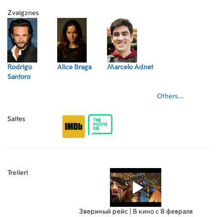
Zvaigznes
Rodrigo
Alice Braga
Marcelo Adnet
Santoro
Others...
Saites
Treileri
Звериный рейс | В кино с 8 февраля