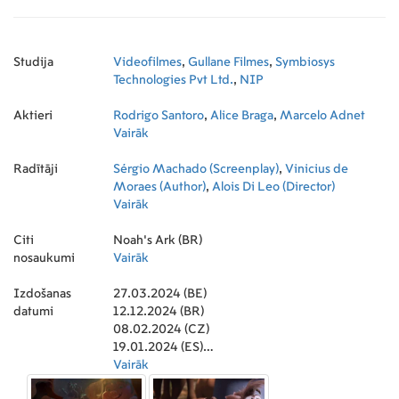
Studija
Videofilmes
,
Gullane Filmes
,
Symbiosys
Technologies Pvt Ltd.
,
NIP
Aktieri
Rodrigo Santoro
,
Alice Braga
,
Marcelo Adnet
Vairāk
Radītāji
Sérgio Machado (Screenplay)
,
Vinicius de
Moraes (Author)
,
Alois Di Leo (Director)
Vairāk
Citi
Noah's Ark (BR)
nosaukumi
Vairāk
Izdošanas
27.03.2024 (BE)
datumi
12.12.2024 (BR)
08.02.2024 (CZ)
19.01.2024 (ES)
10.04.2024 (FR)
Vairāk
08.02.2024 (RU)