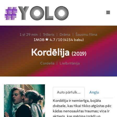
Toggle
naviga
1 st 29 min
|
Trilleris
|
Drāma
|
Šausmu filma
IMDB
4.7 / 10 (4154 balsu)
Kordēlija
(2019)
Cordelia
|
Lielbritānija
Auto pārtulk...
Angļu
Kordēlija ir nemierīga, bojāta
dvēsele, kas tikai tikko atgūstas pēc
kādas nenosauktas traumas; viņa ir
aktieris, kas mēģina izrādi un