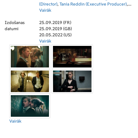
(Director)
,
Tania Reddin (Executive Producer)
,
Kevin Proctor (Producer)
Vairāk
,
Perry Trevers
(Executive Producer)
Izdošanas
25.09.2019 (FR)
datumi
25.09.2019 (GB)
20.05.2022 (US)
Vairāk
Vairāk