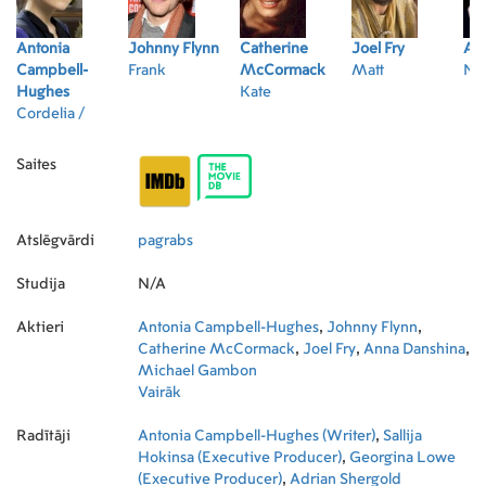
Antonia
Johnny Flynn
Catherine
Joel Fry
An
Campbell-
Frank
McCormack
Matt
Na
Hughes
Kate
Cordelia /
Caroline
Saites
Atslēgvārdi
pagrabs
Studija
N/A
Aktieri
Antonia Campbell-Hughes
,
Johnny Flynn
,
Catherine McCormack
,
Joel Fry
,
Anna Danshina
,
Michael Gambon
Vairāk
Radītāji
Antonia Campbell-Hughes (Writer)
,
Sallija
Hokinsa (Executive Producer)
,
Georgina Lowe
(Executive Producer)
,
Adrian Shergold