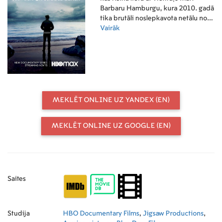
Barbaru Hamburgu, kura 2010. gadā
tika brutāli noslepkavota netālu no
savām mājām augstākās vidējās
Vairāk
klases anklāvā Medisonā,
Konektikutas štatā. Seriāls parāda
pirmreizējās režisores Medisones
Hamburgas sarežģīto ceļu kā jaunam
vīrietim, kurš ir apņēmies atrisināt
neizsakāmu noziegumu un atbrīvot
cilvēkus, kurus viņš mīl, vienlaikus
MEKLĒT ONLINE UZ YANDEX (EN)
meklējot atbildes savā salauztajā
ģimenē un sabiedrībā.
MEKLĒT ONLINE UZ GOOGLE (EN)
Saites
Studija
HBO Documentary Films
,
Jigsaw Productions
,