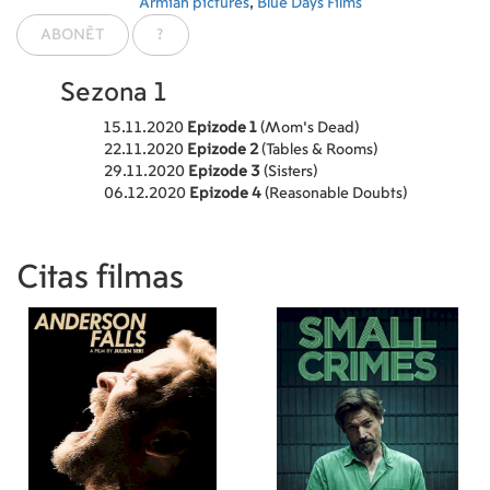
Armian pictures
,
Blue Days Films
ABONĒT
?
Sezona 1
15.11.2020
Epizode 1
(Mom's Dead)
22.11.2020
Epizode 2
(Tables & Rooms)
29.11.2020
Epizode 3
(Sisters)
06.12.2020
Epizode 4
(Reasonable Doubts)
Citas filmas