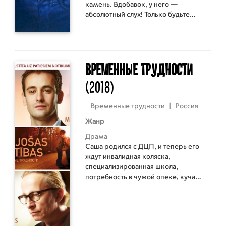
камень. Вдобавок, у него —
абсолютный слух! Только будьте
осторожны: он может погибнуть от
солнечного света. На него нельзя
брызгать водой. А что будет, если
накормить его после полуночи,
просто страшно себе представить…
Временные трудности
(2018)
Временные трудности
|
Россия
Жанр
Драма
Саша родился с ДЦП, и теперь его
ждут инвалидная коляска,
специализированная школа,
потребность в чужой опеке, куча
запретов и ограничений. Но отец
Саши ничего подобного не допустит.
Парень должен быть здоровым и
"нормальным", считает отец, убеждая