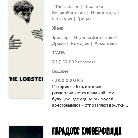
семьи проникает нечто
The Lobster
|
Франция
|
потустороннее.
Великобритания
|
Нидерланды
|
Ирландия
|
Греция
Жанр
Триллер
|
Научная фантастика
|
Драма
|
Комедия
|
Романтика
IMDB
7.1 (157,889 голосов)
Бюджет
4,000,000.00$
История любви, которая
разворачивается в ближайшем
будущем, где одиноких людей
арестовывают и отправляют в жуткий
отель. Там они обязаны найти себе
пару за 45 дней. Если им это не
удается, то их превращают в
Парадокс Кловерфилда
животное и отпускают в лес.