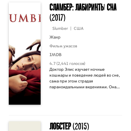
столом. Похоже, кто-то придумал
Сламбер: Лабиринты сна
хитроумный план поймать их в
любовные сети и наконец женить
(2017)
холостяка!
Slumber
|
США
Жанр
Фильм ужасов
IMDB
4.7 (2,441 голосов)
Доктор Элис изучает ночные
кошмары и поведение людей во сне,
сама при этом страдая
параноидальными видениями. Она
пытается помочь молодой семье
избавиться от невероятного ужаса, с
которым они сталкиваются каждую
ночь. Но в ходе своей работы, Элис
приходится отказаться от
стандартных методов лечения и
Лобстер
(2015)
осознать, что по ночам в души этой