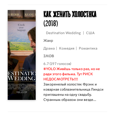
террористы проведут в
оккупированном особняке. Чтобы
выжить, им необходимо попытаться
Как женить холостяка
понять друг друга.
(2018)
Destination Wedding
|
США
Жанр
Драма
|
Комедия
|
Романтика
IMDB
6.7 (197 голосов)
#YOLO Живёшь только раз, но не
ради этого фильма. Тут РИСК
НЕДОСМОТРЕТЬ!!!!
Закоренелый холостяк Фрэнк и
коварная соблазнительница Линдси
приглашены на одну свадьбу.
Странным образом они везде
оказываются вместе: в самолете,
такси, в соседних номерах и за