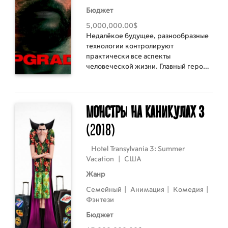
Бюджет
5,000,000.00$
Недалёкое будущее, разнообразные
технологии контролируют
практически все аспекты
человеческой жизни. Главный герой -
технофоб Грей Трэйс, оказывается
частично парализован в результате
неудачного ограбления, в котором
погибла его жена. Вскоре некий
Монстры на каникулах 3
миллионер-разработчик предлагает
(2018)
Грею уникальный метод для
избавления от паралича, с помощью
которого герой также сможет
Hotel Transylvania 3: Summer
отомстить имплантировав в его
Vacation
|
США
организм экспериментальный
Жанр
компьютерный чип под названием
«Стержень», обладающий
Семейный
|
Анимация
|
Комедия
|
собственным разумом.
Фэнтези
Бюджет