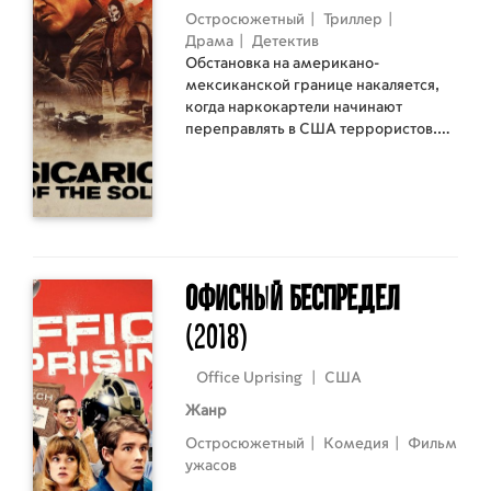
Остросюжетный
|
Триллер
|
Драма
|
Детектив
Обстановка на американо-
мексиканской границе накаляется,
когда наркокартели начинают
переправлять в США террористов.
Чтобы дать им отпор федеральный
агент Мэтт Грейвер вынужден вновь
объединиться с не самым надежным
напарником — наемником (sicario)
Алехандро.
Офисный беспредел
(2018)
Office Uprising
|
США
Жанр
Остросюжетный
|
Комедия
|
Фильм
ужасов