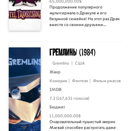
65,000,000.00$
Продолжение популярного
мультсериала о Дракуле и его
безумной семейке! На этот раз Драк
вместе со своими друзьями
отправляется в круиз на шикарном
лайнере. Развлечения там на любой
вкус: от монстробаскетбола и
экзотических экскурсий, до лунных
Гремлины
(1984)
ванн. Неожиданно Дракула
влюбляется в капитана корабля,
Gremlins
|
США
загадочную и прекрасную Эрику. И
его дочь Мэвис внезапно понимает,
Жанр
что поездка может превратиться в
Комедия
|
Фэнтези
|
Фильм ужасов
кошмар: ведь Эрика хранит ужасный
секрет, который ставит под угрозу
IMDB
существование всех монстров!
7.2 (167,631 голосов)
Бюджет
11,000,000.00$
Очаровательный пушистый зверек
Магвай способен растрогать даже