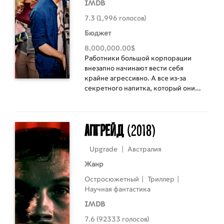
IMDB
7.3 (1,996 голосов)
Бюджет
8,000,000.00$
Работники большой корпорации
внезапно начинают вести себя
крайне агрессивно. А все из-за
секретного напитка, который они
выпили. Теперь вместо
гиперпродуктивности за рабочим
местом они готовы перегрызть друг
Апгрейд
(2018)
другу глотки.
Upgrade
|
Австралия
Жанр
Остросюжетный
|
Триллер
|
Научная фантастика
IMDB
7.6 (92333 голосов)