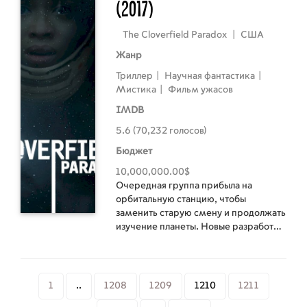
(2017)
The Cloverfield Paradox
|
США
Жанр
Триллер
|
Научная фантастика
|
Мистика
|
Фильм ужасов
IMDB
5.6 (70,232 голосов)
Бюджет
10,000,000.00$
Очередная группа прибыла на
орбитальную станцию, чтобы
заменить старую смену и продолжать
изучение планеты. Новые разработки
этой общей экспедиции раскрыли
теорию появления так называемых
частиц бога в галактике и приблизили
человечество к разгадке появления
1
..
1208
1209
1210
1211
жизни именно на планете Земля.