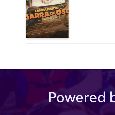
ворчливому скунсу, он
Недолго думая, Мая и 
полное невероятных з
Powered 