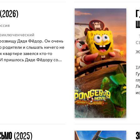
(2026)
Г
ш
оссия
риключенческий
розвищу Дядя Фёдор. Он очень
С
о родители и слышать ничего не
Ж
их квартире завелся кто-то
 И пришлось Дяде Фёдору со
елями — котом Матроскиным и
I
 — отправиться в деревню
Г
гл
Л
и
о
Кр
пы
сьмо
(2025)
З