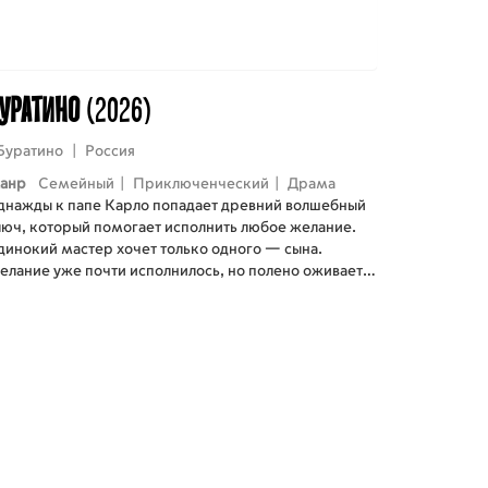
уратино
(2026)
Буратино
|
Россия
анр
Семейный
|
Приключенческий
|
Драма
днажды к папе Карло попадает древний волшебный
люч, который помогает исполнить любое желание.
динокий мастер хочет только одного — сына.
елание уже почти исполнилось, но полено оживает,
 него появляется умный, веселый и деревянный
альчик. Папа Карло очень любит сына, но Буратино
степенно понимает, что он не такой, как все, и
тправляется в длинное и полное приключений
тешествие, чтобы доказать папе: он хороший и
астоящий сын.