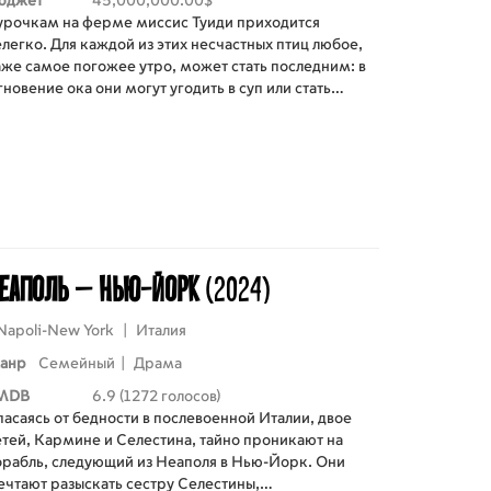
юджет
45,000,000.00$
урочкам на ферме миссис Туиди приходится
легко. Для каждой из этих несчастных птиц любое,
аже самое погожее утро, может стать последним: в
новение ока они могут угодить в суп или стать
инкой для пирожка. Безропотные домашние
тички живут в постоянном страхе в ужасных
урятниках, напоминающих бараки концлагеря. Все
опытки вырваться из страшной фермы на волю
канчиваются провалом. Но однажды на ферме
бъявился весёлый американский петух Рокки...
еаполь – Нью-Йорк
(2024)
Napoli-New York
|
Италия
анр
Семейный
|
Драма
MDB
6.9 (1272 голосов)
асаясь от бедности в послевоенной Италии, двое
етей, Кармине и Селестина, тайно проникают на
орабль, следующий из Неаполя в Нью-Йорк. Они
ечтают разыскать сестру Селестины,