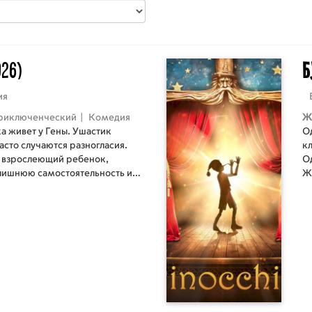
026)
Б
ия
риключенческий
|
Комедия
Ж
а живет у Гены. Ушастик
О
часто случаются разногласия.
к
 взрослеющий ребенок,
О
злишнюю самостоятельность и
Ж
ается его воспитывать. Все
из
, когда они узнают, что дом
м
и строительства парка
по
и друзья научиться
о
 другу и спасти свой домашний
пу
н