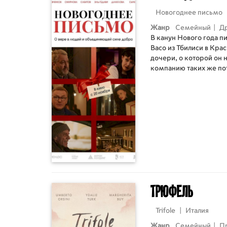
Новогоднее письмо
Жанр
Семейный
|
Д
В канун Нового года п
Васо из Тбилиси в Кра
дочери, о которой он н
компанию таких же по
которыми ему предсто
и трудные решения, чт
свидетелями настоящег
Трюфель
Trifole
|
Италия
Жанр
Семейный
|
П