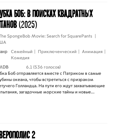
убка Боб: В поисках квадратных
танов
(2025)
The SpongeBob Movie: Search for SquarePants
|
ША
анр
Семейный
|
Приключенческий
|
Анимация
|
Комедия
MDB
6.1 (536 голосов)
убка Боб отправляется вместе с Патриком в самые
убины океана, чтобы встретиться с призраком
етучего Голландца. На пути его ждут захватывающие
спытания, загадочные морские тайны и новые
ткрытия в подводном мире. Тем временем мистер
абс и Сквидвард идут по следу Губки Боба и
таются его спасти.
верополис 2