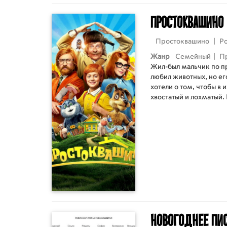
Простоквашино
Простоквашино
|
Р
Жанр
Семейный
|
П
Жил-был мальчик по п
любил животных, но ег
хотели о том, чтобы в 
хвостатый и лохматый.
своими новыми прият
верным псом Шариком
Простоквашино.
Новогоднее пи