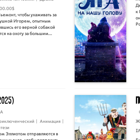
Д
00.00$
к
Пьемонт, чтобы ухаживать за
о
ушкой Игорем, опытным
Р
вшись его верной собакой
се
тся на охоту за большим
п
ть его и спасти родной дом.
2025)
П
А
риключенческий
|
Анимация
|
Ж
тези
I
ом Эллиотом отправляются в