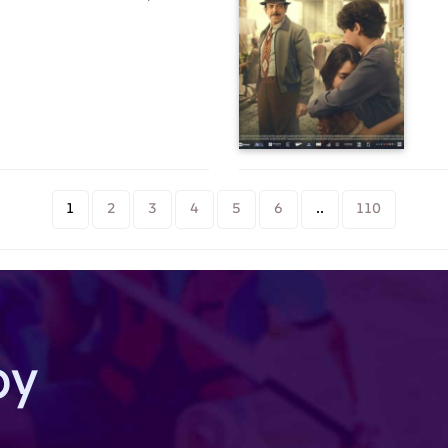
 живет в самой чаще леса.
э
Ян отправляются в опасное и
накомств приключение.
1
2
3
4
5
6
..
110
by