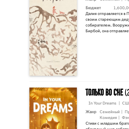
Бюджет
1,600,0
Далия отправляется в 
своим стареющим дед
собирателем. Вооружи
Бирбой, она отправляе
трюфелем, чтобы прода
Только во сне
(
In Your Dreams
|
СШ
Жанр
Семейный
|
П
Комедия
|
Фэн
Стиви с младшим брат