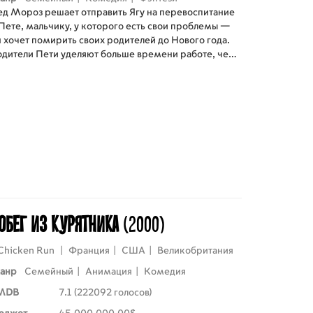
ед Мороз решает отправить Ягу на перевоспитание
 Пете, мальчику, у которого есть свои проблемы —
н хочет помирить своих родителей до Нового года.
одители Пети уделяют больше времени работе, чем
мье, и Петя стремится исправить эту ситуацию
еред наступлением нового года.
обег из курятника
(2000)
Chicken Run
|
Франция
|
США
|
Великобритания
анр
Семейный
|
Анимация
|
Комедия
MDB
7.1 (222092 голосов)