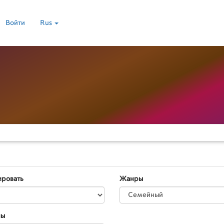
Войти
Rus
ировать
Жанры
ны