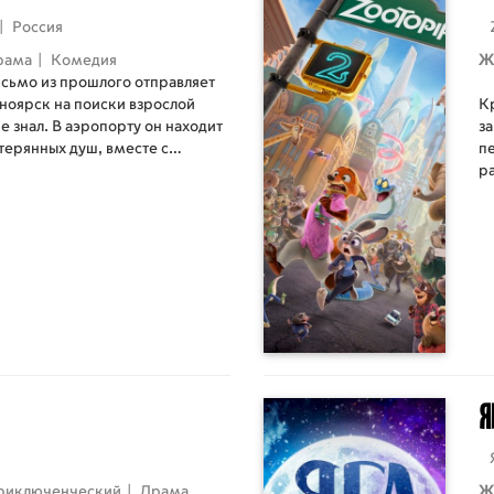
|
Россия
рама
|
Комедия
Ж
исьмо из прошлого отправляет
сноярск на поиски взрослой
К
е знал. В аэропорту он находит
з
терянных душ, вместе с
пе
ит пройти через разочарования
р
обы в новогоднюю ночь стать
п
о чуда.
Я
риключенческий
|
Драма
Ж