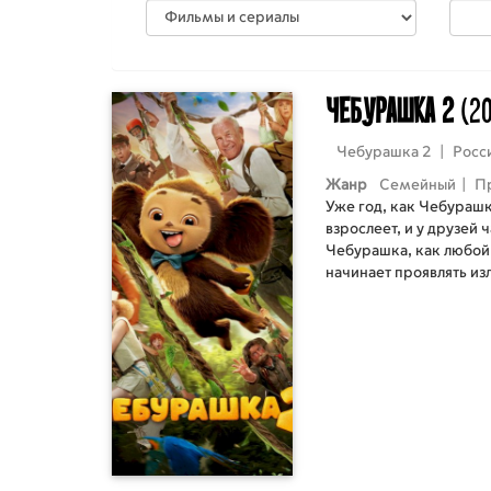
Чебурашка 2
(2
Чебурашка 2
|
Росс
Жанр
Семейный
|
П
Уже год, как Чебурашк
взрослеет, и у друзей 
Чебурашка, как любой
начинает проявлять и
хулиганить, а Гена пыт
становится только хуже
Гены хотят снести рад
развлечений. Смогут л
прислушиваться друг к
очаг от разрушения?