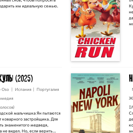
енных снов, чтобы попросить
Б
одарить им идеальную семью.
К
не
д
мг
нач
п
к
п
о
о
икулы
(2025)
Н
e Oso
|
Испания
|
Португалия
омедия
Ж
голосов)
I
одской мальчишка Ян пытаются
Сп
от коварного застройщика. Для
д
ть знаменитого медведя,
к
 не видел. Но, если верить
м