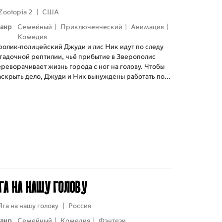
Zootopia 2
|
США
анр
Семейный
|
Приключенческий
|
Анимация
|
Комедия
ролик-полицейский Джуди и лис Ник идут по следу
агадочной рептилии, чьё прибытие в Зверополис
реворачивает жизнь города с ног на голову. Чтобы
аскрыть дело, Джуди и Ник вынуждены работать под
рикрытием в разных районах города.
га на нашу голову
Яга на нашу голову
|
Россия
анр
Семейный
|
Комедия
|
Фэнтези