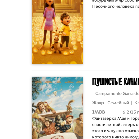
абсурдный мир собств
Песочного человека п
Пушистые кан
Campamento Garra d
Жанр
Семейный
|
К
IMDB
6.2 (15 
Фантазерка Мая и гор
спасти летний лагерь 
этого им нужно отыска
которого никто никогда