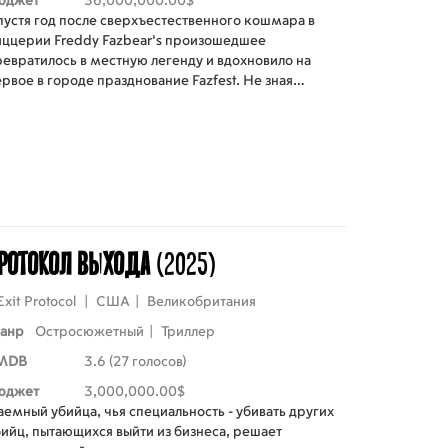
юджет
36,000,000.00$
пустя год после сверхъестественного кошмара в
иццерии Freddy Fazbear's произошедшее
ревратилось в местную легенду и вдохновило на
рвое в городе празднование Fazfest. Не зная
равды, Эбби тайно отправляется к Фредди, Бонни,
ике и Фокси, запускает цепь пугающих событий и
талкивается с мрачными секретами происхождения
иццерии, пробуждая давний ужас, скрытый
есятилетиями.
ротокол выхода
(2025)
Exit Protocol
|
США
|
Великобритания
анр
Остросюжетный
|
Триллер
MDB
3.6 (27 голосов)
юджет
3,000,000.00$
емный убийца, чья специальность - убивать других
бийц, пытающихся выйти из бизнеса, решает