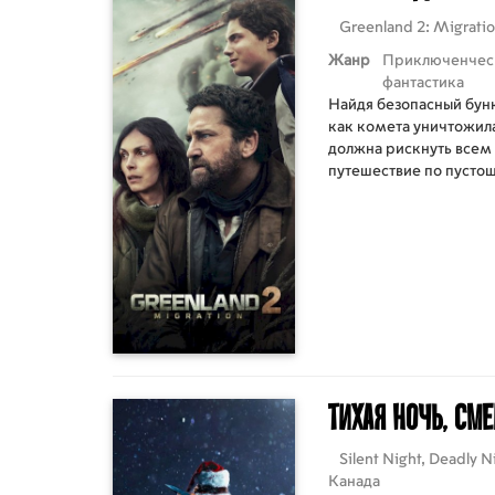
Greenland 2: Migrati
Жанр
Приключенчес
фантастика
Найдя безопасный бунк
как комета уничтожил
должна рискнуть всем 
путешествие по пусто
дом.
Тихая ночь, см
Silent Night, Deadly 
Канада