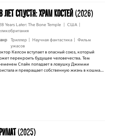
8 лет спустя: Храм костей
(2026)
28 Years Later: The Bone Temple
|
США
|
еликобритания
анр
Триллер
|
Научная фантастика
|
Фильм
ужасов
октор Келсон вступает в опасный союз, который
ожет перекроить будущее человечества. Тем
ременем Спайк попадает в ловушку Джимми
ристала и превращает собственную жизнь в кошмар,
 которого нет выхода. Но настоящая угроза — не
аражённые. Самые страшные монстры уже среди
ыживших, и их жестокость страшнее любого вируса
римат
(2025)