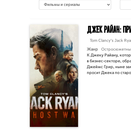
Джек Райан: Пр
Tom Clancy's Jack Ry
Жанр
Остросюжетны
К Джеку Райану, котор
в бизнес-секторе, обр
Джеймс Грир, ныне за
просит Джека по старо
выполнить «несложное
встретить человека по
него «посылку». Джек 
коллегой Майком Нов
Однако операция идёт 
Найджела убивают, а 
перекрёстный огонь с