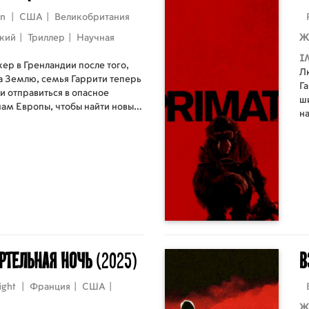
on
|
США
|
Великобритания
кий
|
Триллер
|
Научная
Ж
I
ер в Гренландии после того,
Л
а Землю, семья Гаррити теперь
Га
и отправиться в опасное
ши
шам Европы, чтобы найти новый
н
в
ч
и
а
ертельная ночь
(2025)
В
Night
|
Франция
|
США
|
Ж