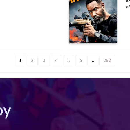
по
о
от
о
1
2
3
4
5
6
..
252
by