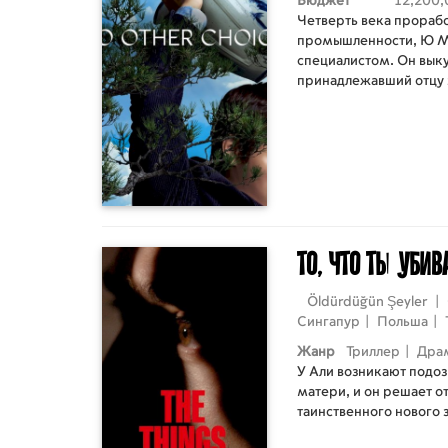
Бюджет
12,200,
Четверть века прораб
промышленности, Ю М
специалистом. Он вык
принадлежавший отцу 
счастливым семьянино
поэтому сильным шоко
внезапное увольнение.
найдя работу по специ
перспективой потери д
физически устранить к
компании мечты — так
блестящими резюме.
То, что ты убив
Öldürdüğün Şeyler
|
Сингапур
|
Польша
|
Жанр
Триллер
|
Дра
У Али возникают подоз
матери, и он решает 
таинственного нового 