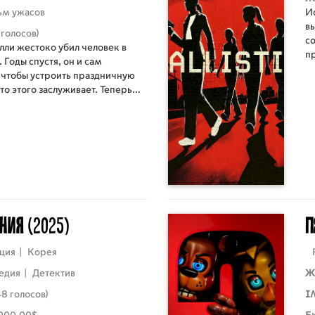
ьм ужасов
И
в
 голосов)
со
лли жестоко убил человек в
п
 Годы спустя, он и сам
 чтобы устроить праздничную
кто этого заслуживает. Теперь
асным ещё и от крови, а всех
-настоящему ужасающий Новый
ения
(2025)
П
ция
|
Корея
едия
|
Детектив
Ж
48 голосов)
I