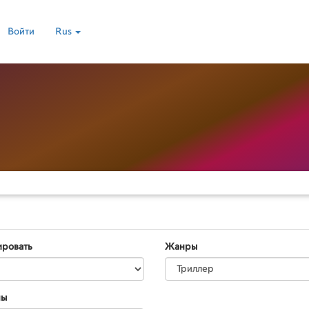
Войти
Rus
ировать
Жанры
ны