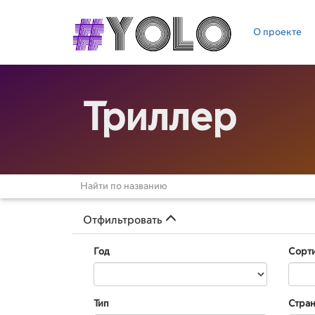
О проекте
Триллер
Отфильтровать
Год
Сорт
Тип
Стра