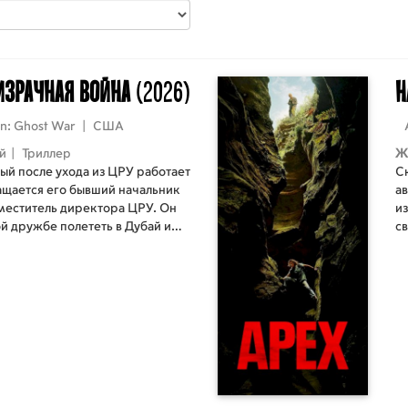
израчная война
(2026)
Н
an: Ghost War
|
США
й
|
Триллер
Ж
ый после ухода из ЦРУ работает
С
ащается его бывший начальник
ав
меститель директора ЦРУ. Он
и
й дружбе полететь в Дубай и
с
 задание». Нужно лишь
 имени Найджел и забрать у
нехотя соглашается и вместе с
ембером отправляется в ОАЭ.
не по плану: при встрече
Джек и Майк попадают под
пецслужб и наёмников.