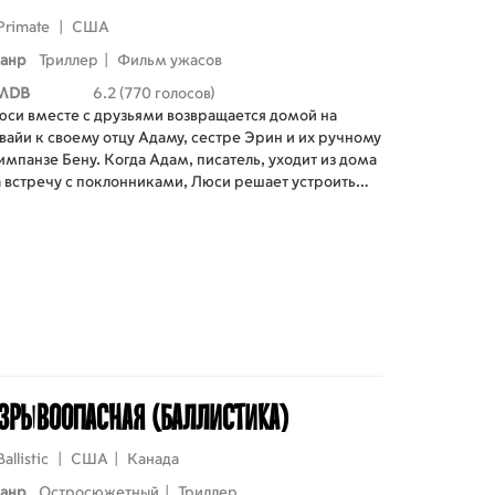
Primate
|
США
анр
Триллер
|
Фильм ужасов
MDB
6.2 (770 голосов)
юси вместе с друзьями возвращается домой на
вайи к своему отцу Адаму, сестре Эрин и их ручному
мпанзе Бену. Когда Адам, писатель, уходит из дома
а встречу с поклонниками, Люси решает устроить
ечеринку. Однако молодые люди не подозревают,
то Бен заразился бешенством от другого животного,
 вскоре после начала вечеринки примат становится
грессивным.
зрывоопасная (Баллистика)
Ballistic
|
США
|
Канада
анр
Остросюжетный
|
Триллер