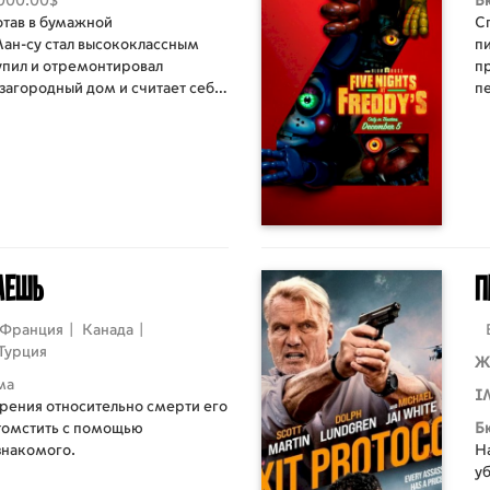
000.00$
Б
отав в бумажной
С
ан-су стал высококлассным
п
упил и отремонтировал
п
загородный дом и считает себя
пе
м и состоявшимся человеком,
п
м для мужчины становится
Ч
 За несколько месяцев так и не
с
альности, Ман-су сталкивается с
п
ома и от отчаяния решает
д
онкурентов на должность в
их же безработных бедолаг с
аешь
П
Франция
|
Канада
|
Турция
Ж
ма
I
рения относительно смерти его
отомстить с помощью
Б
знакомого.
На
у