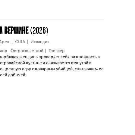
а вершине
(2026)
Apex
|
США
|
Исландия
анр
Остросюжетный
|
Триллер
корбящая женщина проверяет себя на прочность в
стралийской пустыне и оказывается втянутой в
зощренную игру с коварным убийцей, считающим ее
воей добычей.