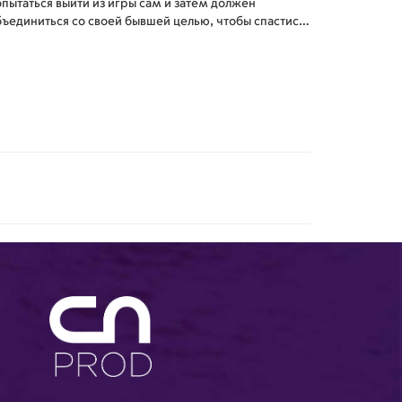
пытаться выйти из игры сам и затем должен
бъединиться со своей бывшей целью, чтобы спастись
 наемных убийц, которые теперь охотятся за ними
боими.