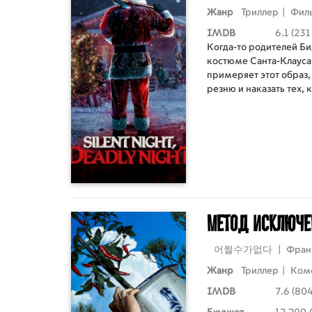
Жанр
Триллер
|
Фил
IMDB
6.1 (231
Когда-то родителей Би
костюме Санта-Клауса.
примеряет этот образ,
резню и наказать тех, 
костюм Санты будет кр
непослушных ждёт по
год.
Метод исключ
어쩔수가없다
|
Фран
Жанр
Триллер
|
Ком
IMDB
7.6 (80