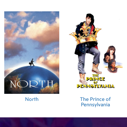
North
The Prince of
Pennsylvania