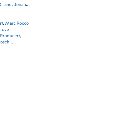
illane
,
Jonah
Innes
,
Richard
ummers
r)
,
Marc Rocco
rove
 Producer)
,
rosch
,
Ori Marmur
ecutive
ducer)
,
Stīvens
utive Producer)
,
ng (Director of
s Īno (Original
aray Mayfield