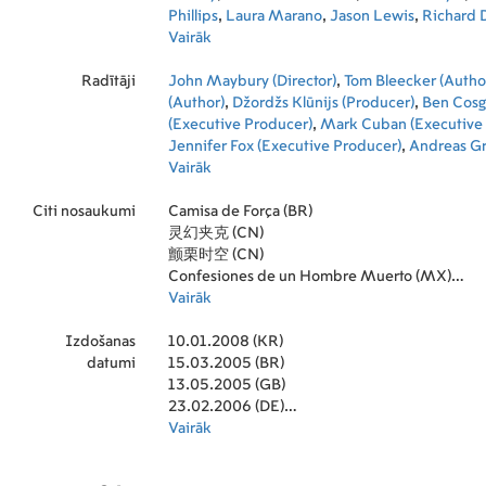
Phillips
,
Laura Marano
,
Jason Lewis
,
Richard D
Lotan
Vairāk
,
Nigel Whitmey
,
Ian Porter
,
Angus Mac
Durden
,
Tristan Gemmill
,
Colin Stinton
,
Tara S
Radītāji
John Maybury (Director)
,
Tom Bleecker (Autho
(Author)
,
Džordžs Klūnijs (Producer)
,
Ben Cosg
(Executive Producer)
,
Mark Cuban (Executive
Jennifer Fox (Executive Producer)
,
Andreas G
(Executive Producer)
Vairāk
,
Peter Guber (Producer)
(Executive Producer)
,
Timothy J. Nicholas (Ex
Citi nosaukumi
Producer)
Camisa de Força (BR)
,
Kristofers Robertsa (Executive Pro
Soderbergs (Producer)
灵幻夹克 (CN)
,
Peter E. Strauss (Exec
Todd Wagner (Executive Producer)
颤栗时空 (CN)
,
Peter Demi
Photography)
Confesiones de un Hombre Muerto (MX)
,
Emma E. Hickox (Editor)
,
Braien
Music Composer)
Regresiones de un Hombre Muerto (SV)
Vairāk
,
Laray Mayfield (Casting)
,
L
(Costume Design)
Izdošanas
10.01.2008 (KR)
datumi
15.03.2005 (BR)
13.05.2005 (GB)
23.02.2006 (DE)
24.08.2005 (FR)
Vairāk
04.03.2005 (US)