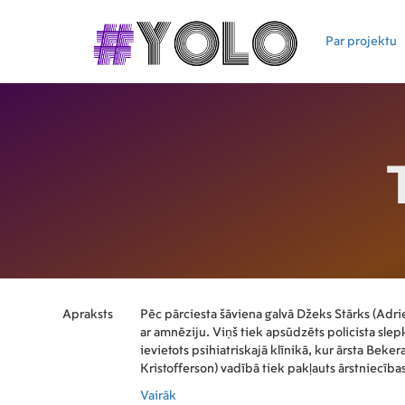
Par projektu
Apraksts
Pēc pārciesta šāviena galvā Džeks Stārks (Adri
ar amnēziju. Viņš tiek apsūdzēts policista sle
ievietots psihiatriskajā klīnikā, kur ārsta Bekera
Kristofferson) vadībā tiek pakļauts ārstniecība
eksperimentam. Stārkam injicē zāles, uzvelk tr
Vairāk