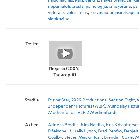
halucinācijas
,
karš
,
gandrīz nāves pieredze
,
ka
nepamatots arests
,
psiholoģija
,
smēķēšana
,
psi
veterāns
,
zāles
,
miris
,
kravas automašīnas apst
slepkavība
Treileri
Пиджак (2004) |
Трейлер #1
Studija
Rising Star
,
2929 Productions
,
Section Eight
,
Independent Pictures (WIP)
,
Mandalay Pictu
Medienfonds
,
VIP 2 Medienfonds
Aktieri
Adriens Brodijs
,
Kīra Naitlija
,
Kris Kristofferso
Džeisone Lī
,
Kelly Lynch
,
Brad Renfro
,
Denjels
Coulby
,
Steven Mackintosh
,
Brendan Coyle
,
M