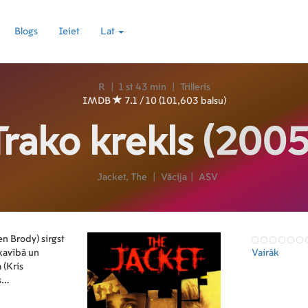
Blogs
Ieiet
Lat
R
|
1 st 43 min
|
Trilleris
IMDB
7.1 / 10 (101,603 balsu)
Trako krekls
(2005
Jacket, The
|
Vācija
|
ASV
en Brody) sirgst
pkavībā un
Vairāk
 (Kris
s
ako kreklu,