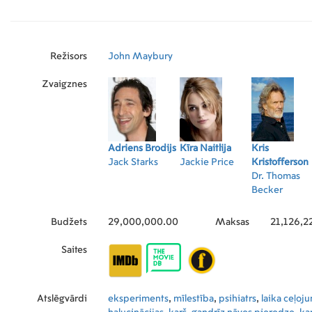
sasien un periodiski uz vairākām stundām ievie
uzglabāšanai paredzētā plauktā klīnikas morgā.
dezorientētais Stārka prāts aizved viņu nākotnē
sastop Džekiju (Keira Knightley) un atklāj, ka 
dienām viņu gaida nāve. Abi kopā viņi meklē c
Režisors
John Maybury
izvairīties no likteņa. Lomās: Adrien Brody, Keira Knightley,
Kris Kristofferson, Jennifer Jason Leigh, Danie
Zvaigznes
Lynch u.c. Angļu ar subtitriem latviešu un kr
Adriens Brodijs
Kīra Naitlija
Kris
Jack Starks
Jackie Price
Kristofferson
Dr. Thomas
Becker
Budžets
29,000,000.00
Maksas
21,126,2
Saites
Atslēgvārdi
eksperiments
,
mīlestība
,
psihiatrs
,
laika ceļoj