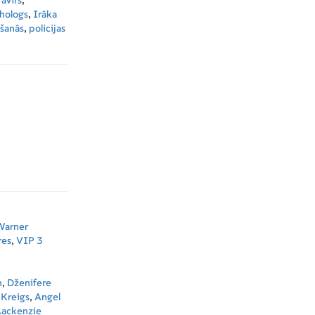
ravīrs
,
hologs
,
Irāka
āšanās
,
policijas
Warner
res
,
VIP 3
n
,
Dženifere
 Kreigs
,
Angel
ackenzie