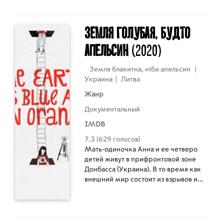
поездку обманами и убийством.
Земля голубая, будто
апельсин
(2020)
Земля блакитна, ніби апельсин
|
Украина
|
Литва
Жанр
Документальный
IMDB
7.3 (629 голосов)
Мать-одиночка Анна и ее четверо
детей живут в прифронтовой зоне
Донбасса (Украина). В то время как
внешний мир состоит из взрывов и
хаоса, семья старается создать в
своем доме безопасное место,
полное жизни и света. Каждый член
семьи страстно увлечен