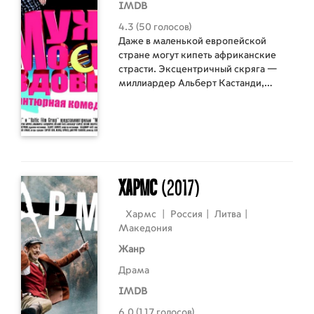
IMDB
4.3 (50 голосов)
Даже в маленькой европейской
стране могут кипеть африканские
страсти. Эксцентричный скряга —
миллиардер Альберт Кастанди,
приложив титанические усилия и
фантастические деловые таланты,
сумел накопить огромные долги.
Ничуть не унывая, он инсценирует…
собственные похороны, коварно
замышляя оставить кредиторов с
носом. Однако «безупречный» план
Хармс
(2017)
провалился и вовлек в чудовищный
круговорот нелепостей и авантюр
Хармс
|
Россия
|
Литва
|
всех! И молодую красавицу-вдову
Македония
Анну Кастанди, и стаю алчных
Жанр
женихов, и цветовода-мафиозо,
бескорыстно влюбленного в деньги, и
Драма
даже самого «безвременно
IMDB
усопшего».
6.0 (117 голосов)