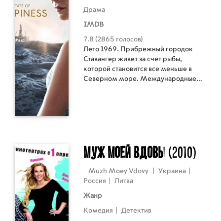
Драма
IMDB
7.8 (2865 голосов)
Лето 1969. Прибрежный городок
Ставангер живет за счет рыбы,
которой становится все меньше в
Северном море. Международные
нефтяные компании сворачивают
поиски нефти, только Phillips
Petroleum заключает контракт на
бурение последней скважины. В ночь
перед Рождеством найден самый
большой нефтяной бассейн в
истории. Кризис отменяется.
Муж моей вдовы
(2010)
Muzh Moey Vdovy
|
Украина
|
Россия
|
Литва
Жанр
Комедия
|
Детектив