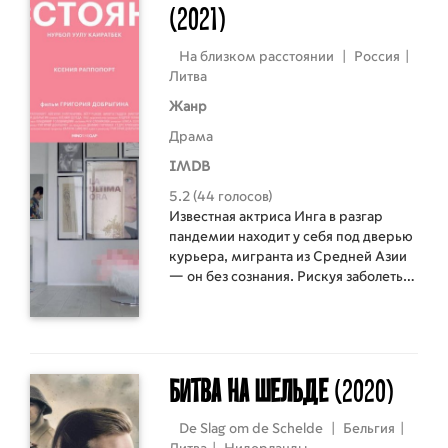
(2021)
расположенном к востоку от Крыма
и когда-то населённом греками. Это
визуально мощный оммаж городу в
На близком расстоянии
|
Россия
|
условиях кризиса, посвящение его
Литва
поэтам и сапожникам.
Жанр
Драма
IMDB
5.2 (44 голосов)
Известная актриса Инга в разгар
пандемии находит у себя под дверью
курьера, мигранта из Средней Азии
— он без сознания. Рискуя заболеть,
Инга оставляет юношу у себя, правда,
с одним условием.
Битва на Шельде
(2020)
De Slag om de Schelde
|
Бельгия
|