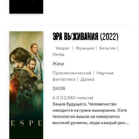
обнаружив письмо заключённого, в
котором содержится отчаянная
мольба о помощи.
Эра выживания
(2022)
Vesper
|
Франция
|
Бельгия
|
Литва
Жанр
Приключенческий
|
Научная
фантастика
|
Драма
IMDB
6.0 (12,882 голосов)
Земля будущего. Человечество
находится на грани вымирания. Хотя
технологии вышли на невероятно
высокий уровень, люди каждый день
сражаются за жизнь с природой,
которая эволюционировала и