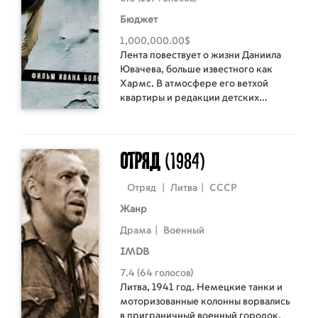
Бюджет
1,000,000.00$
Лента повествует о жизни Даниила
Ювачева, больше известного как
Хармс. В атмосфере его ветхой
квартиры и редакции детских
журналов «Чиж» и «Еж»,
петербургских улиц, набережных и
крыш разворачивается удивительная
битва Хармса с самим собой, своими
Отряд
(1984)
пороками, страстями, с целым
миром, в котором он существует,
Отряд
|
Литва
|
СССР
будто запертый в клетку.
Жанр
Драма
|
Военный
IMDB
7.4 (64 голосов)
Литва, 1941 год. Немецкие танки и
моторизованные колонны ворвались
в приграничный военный городок.