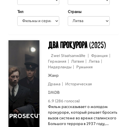
Тип
Страны
Два прокурора
(2025)
Zwei Staatsanwälte
|
Франция
|
Германия
|
Латвия
|
Литва
|
Нидерланды
|
Румыния
Жанр
Драма
|
Историческая
IMDB
6.9 (286 голосов)
Фильм рассказывает о молодом
прокуроре, который решает бросить
вызов системе во время сталинского
Большого террора в 1937 году,