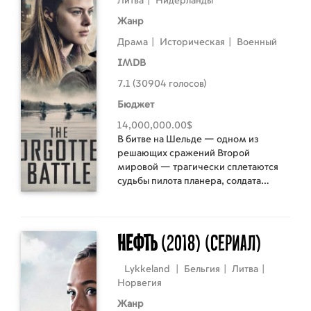
Литва
|
Нидерланды
Жанр
Драма
|
Историческая
|
Военный
IMDB
7.1 (30904 голосов)
Бюджет
14,000,000.00$
В битве на Шельде — одном из
решающих сражений Второй
мировой — трагически сплетаются
судьбы пилота планера, солдата
фашистской армии и невольной
участницы Сопротивления.
Нефть
(2018)
(Сериал)
Lykkeland
|
Бельгия
|
Литва
|
Норвегия
Жанр