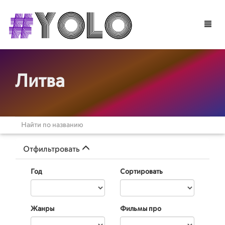
Toggle
naviga
Литва
Отфильтровать
Год
Сортировать
Жанры
Фильмы про