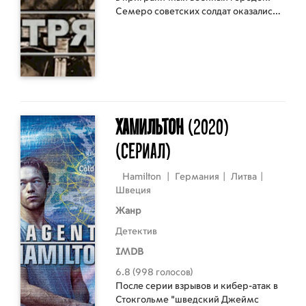
Семеро советских солдат оказались
отрезанными от гарнизона. Без
продовольствия и оружия они
отправились через оккупированную
территорию в расположение частей
Красной Армии, и только двое из них
добрались до линии фронта...
Хамильтон
(2020)
(Сериал)
Hamilton
|
Германия
|
Литва
|
Швеция
Жанр
Детектив
IMDB
6.8 (998 голосов)
После серии взрывов и кибер-атак в
Стокгольме "шведский Джеймс