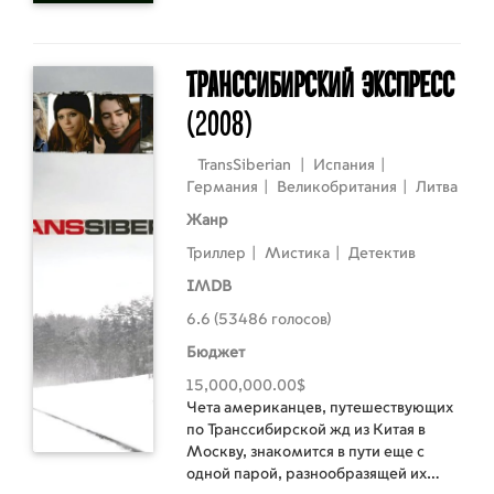
превратилась в безжалостного
убийцу. Восстановить баланс и
пошатнуть чашу весов, на которые
возложена судьба всего
Транссибирский экспресс
человеческого вида, предстоит 13-
(2008)
летней девочке Веспер.
TransSiberian
|
Испания
|
Германия
|
Великобритания
|
Литва
Жанр
Триллер
|
Мистика
|
Детектив
IMDB
6.6 (53486 голосов)
Бюджет
15,000,000.00$
Чета американцев, путешествующих
по Транссибирской жд из Китая в
Москву, знакомится в пути еще с
одной парой, разнообразящей их