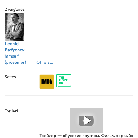
Zvaigznes
Leonid
Parfyonov
himself
(presentor)
Others...
Saites
Treileri
Трейлер — «Русские грузины. Фильм первый»