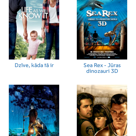
Dzīve, kāda tā ir
Sea Rex - Jūras
dinozauri 3D