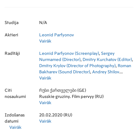
Studija
N/A
Aktieri
Leonid Parfyonov
Vairāk
Radītāji
Leonid Parfyonov (Screenplay)
,
Sergey
Nurmamed (Director)
,
Dmitry Kurchatov (Editor)
,
Dmitry Krylov (Director of Photography)
,
Roman
Bakharev (Sound Director)
,
Andrey Shilov
(Screenplay)
Vairāk
,
Anatoly Nurmamed (Editor)
Citi
რუსი ქართველები (GE)
nosaukumi
Russkie gruziny. Film pervyy (RU)
Vairāk
Izdošanas
20.02.2020 (RU)
datumi
Vairāk
Vairāk