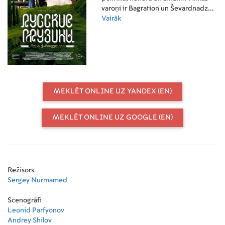
varoņi ir Bagration un Ševardnadze,
Pirosmani un Danelia, Balanchine un
Vairāk
Andronikov.
MEKLĒT ONLINE UZ YANDEX (EN)
MEKLĒT ONLINE UZ GOOGLE (EN)
Režisors
Sergey Nurmamed
Scenogrāfi
Leonid Parfyonov
Andrey Shilov