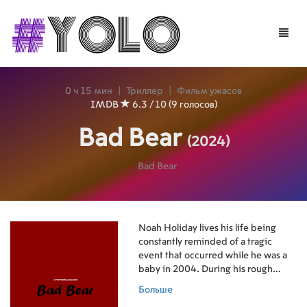
Toggle
naviga
0 ч 15 мин
|
Триллер
|
Фильм ужасов
IMDB
6.3 / 10 (9 голосов)
Bad Bear
(2024)
Bad Bear
Noah Holiday lives his life being
constantly reminded of a tragic
event that occurred while he was a
baby in 2004. During his rough
times alone, Noah rediscovers his
Больше
long lost childhood teddy bear;