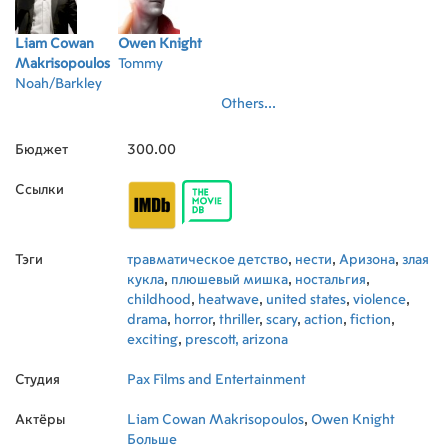
Liam Cowan
Owen Knight
Makrisopoulos
Tommy
Noah/Barkley
Others...
Бюджет
300.00
Ссылки
Тэги
травматическое детство
,
нести
,
Аризона
,
злая
кукла
,
плюшевый мишка
,
ностальгия
,
childhood
,
heatwave
,
united states
,
violence
,
drama
,
horror
,
thriller
,
scary
,
action
,
fiction
,
exciting
,
prescott, arizona
Студия
Pax Films and Entertainment
Актёры
Liam Cowan Makrisopoulos
,
Owen Knight
Больше