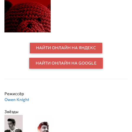
however, what once brought him
great joy now has a mind of his own
and has sinister plans in store for
him.
НАЙТИ ОНЛАЙН НА ЯНДЕКС
НАЙТИ ОНЛАЙН НА GOOGLE
Режиссёр
Owen Knight
Звёзды