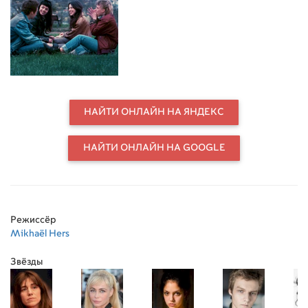
переживающих непростые
времена. Там Элизабет знакомится
с юной и одинокой девушкой
Талулой и решает взять ее под свое
крыло.
НАЙТИ ОНЛАЙН НА ЯНДЕКС
НАЙТИ ОНЛАЙН НА GOOGLE
Режиссёр
Mikhaël Hers
Звёзды