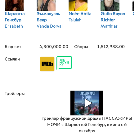
Шарлотта
Эммануэль
Noée Abita
Quito Rayon
Oph
Генсбур
Беар
Talulah
Richter
Elisabeth
Vanda Dorval
Matthias
Бюджет
4,300,000.00
Сборы
1,512,938.00
Ссылки
Трейлеры
трейлер французской драмы ПАССАЖИРЫ
НОЧИ с Шарлоттой Генсбур, в кино с 6
октября