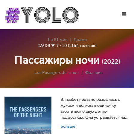
Toggle
naviga
1 ч 51 мин
|
Драма
IMDB
7 / 10 (1164 голосов)
Пассажиры ночи
(2022)
Les Passagers de la nuit
|
Франция
Элизабет недавно разошлась с
мужем и должна в одиночку
заботиться о двух детях-
подростках. Она устраивается на
работу в ночное радио-шоу,
Больше
которое поддерживает людей,