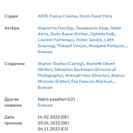
Студия
ARTE France Cinéma
,
Nord-Ouest Films
Актёры
Шарлотта Генсбур
,
Эммануэль Беар
,
Noée
Abita
,
Quito Rayon Richter
,
Ophélia Kolb
,
Laurent Poitrenaux
,
Didier Sandre
,
Lilith
Grasmug
,
Thibault Vinçon
,
Morgane Portejoie
Pinsard
Больше
,
Calixte Broisin-Doutaz
,
Eric Feldman
,
Raphaël Thiéry
,
Zoé Bruneau
,
Mounir
Создатели
Margoum
Marion Touitou (Casting)
,
Жан-Пьер Пёти
,
Mariette Désert
,
Heza Botto
,
Adrien
Colliard
(Writer)
,
,
Mohammed Sadi
Sébastien Buchmann (Director of
,
Calypso Buijtenhuijs
,
Frédérique Bardakoff
Photography)
,
Mikhaël Hers (Director)
,
Rufo Quintavalle
,
Marion
,
Megan
Northam
Monnier (Editor)
,
Ève François Machuel
(Executive Producer)
Больше
,
Maud Ameline (Writer)
,
Anton Sanko (Original Music Composer)
,
Pierre
Другие
Guyard (Producer)
Nakts pasažieri (LV)
,
Olivier Père (Co-Producer)
,
названия
Charlotte de Cadeville (Set Decorating
Больше
Coordinator)
,
Caroline Spieth (Costume Design)
,
Даты
Lucas Loubaresse (Assistant Director)
14.02.2022 (DE)
,
Vincent
премьер
Vatoux (Sound)
05.01.2023 (DE)
,
Vincent Lefeuvre (Production
Director)
04.11.2022 (ES)