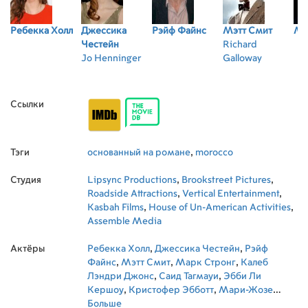
Ребекка Холл
Джессика
Рэйф Файнс
Мэтт Смит
Ма
Честейн
Richard
Jo Henninger
Galloway
Ссылки
Тэги
основанный на романе
,
morocco
Студия
Lipsync Productions
,
Brookstreet Pictures
,
Roadside Attractions
,
Vertical Entertainment
,
Kasbah Films
,
House of Un-American Activities
,
Assemble Media
Актёры
Ребекка Холл
,
Джессика Честейн
,
Рэйф
Файнс
,
Мэтт Смит
,
Марк Стронг
,
Калеб
Лэндри Джонс
,
Саид Тагмауи
,
Эбби Ли
Кершоу
,
Кристофер Эбботт
,
Мари-Жозе
Кроз
Больше
,
Алекс Дженнингс
,
David McSavage
,