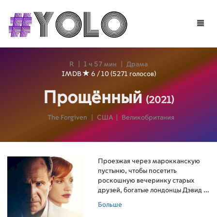
Toggle
naviga
R
|
1 ч 57 мин
|
Драма
IMDB
6 / 10 (5271 голосов)
Прощённый
(2021)
The Forgiven
|
США
|
Великобритания
Проезжая через марокканскую
пустыню, чтобы посетить
роскошную вечеринку старых
друзей, богатые лондонцы Дэвид и
Джо Хеннинджер случайно
Больше
сбивают местного подростка.