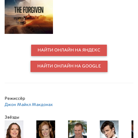
Опоздав на вечеринку, пара
пытается скрыть инцидент
сговором с местной полицией. Но
когда отец мальчика прибывает в
поисках справедливости, он
озвучивает только одну просьбу —
Дэвид, который и был за рулём,
должен отправиться с ним в
НАЙТИ ОНЛАЙН НА ЯНДЕКС
пустыню, чтобы похоронить его
сына по местным обычаям.
НАЙТИ ОНЛАЙН НА GOOGLE
Режиссёр
Джон Майкл Макдонах
Звёзды