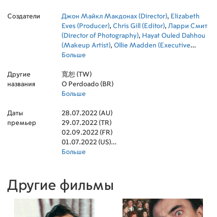
Mourad Zaoui
,
Imane Elmechrafi
,
Ben Affan
,
Создатели
Ismael Kanater
Джон Майкл Макдонах (Director)
,
Anas El Baz
,
Brianna Bella
,
Elizabeth
,
Omar
Ghazaoui
Eves (Producer)
,
Abdellah Chakiri
,
Chris Gill (Editor)
,
Ларри Смит
(Director of Photography)
,
Hayat Ouled Dahhou
(Makeup Artist)
,
Ollie Madden (Executive
Producer)
Больше
,
Peter Hampden (Executive
Producer)
,
Norman Merry (Executive Producer)
,
Другие
Jack Heller (Executive Producer)
寬恕 (TW)
,
Rob Hughes
названия
(Sound Re-Recording Mixer)
O Perdoado (BR)
,
Лорн Бэлф
(Original Music Composer)
Больше
,
Phil Hunt (Executive
Producer)
,
Keith Madden (Costume Design)
,
Даты
Compton Ross (Executive Producer)
28.07.2022 (AU)
,
Ian Bailie
премьер
(Supervising Art Director)
29.07.2022 (TR)
,
Linda Dowds
(Makeup Department Head)
02.09.2022 (FR)
,
Susie Lewis
(Costume Supervisor)
01.07.2022 (US)
,
Luca Zappala (Visual
Effects Supervisor)
02.09.2022 (GB)
Больше
,
Bonita Nichols (Visual
Effects Producer)
11.09.2021 (CA)
,
Teddy Setiawan (Art
Direction)
05.08.2022 (ES)
,
Othmane Ajana (Set Costumer)
,
Brian
Gilligan (Supervising Sound Editor)
02.09.2022 (IE)
,
Lawrence
Другие фильмы
Osborne (Executive Producer)
,
Willem Smit
(Production Design)
,
Donald Povieng (Executive
Producer)
,
Scott Veltri (Executive Producer)