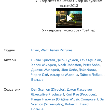
Университет монстров (Тизер на русском
языке) 2013
Университет монстров - Трейлер
Студия
Pixar
,
Walt Disney Pictures
Актёры
Билли Кристал
,
Джон Гудмен
,
Стив Бушеми
,
Хелен Миррен
,
Noah Johnston
,
Peter Sohn
,
Джоэль Мюррей
,
Шон Хейс
,
Дэйв Фоли
,
Чарли Дэй
,
Альфред Молина
,
Тайлер Лэбин
,
Натан Филлион
Больше
,
Обри Плаза
,
Бобби
Мойнахан
,
Джулия Суини
,
Бонни Хант
,
Джон
Создатели
Красински
Dan Scanlon (Director)
,
Билл Хейдер
,
Джон Лассетер
,
Бет Берс
,
Bob
Peterson
(Executive Producer)
,
John Ratzenberger
,
Kori Rae (Producer)
,
Фрэнк Оз
,
Ava
,
Acres
Рэнди Ньюман (Original Music Composer)
,
Sherry Lynn
,
Phil Proctor
,
Paul Lazenby
,
Dan
,
Aramé Scott
Scanlon (Screenplay)
,
Joseph John Schirle
,
Robert L. Baird
,
Kristen Li
,
Kristen Li
(Screenplay)
Больше
,
Davin Ransom
,
Эндрю Стэнтон (Executive
,
Рэймонд Очоа
,