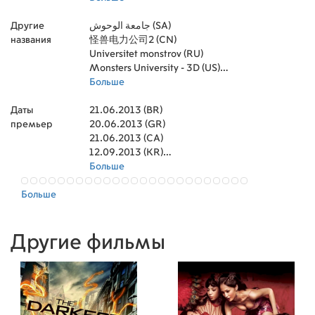
Calum John
Producer)
,
Ли Анкрич (Executive Producer)
,
Montse Hernandez
,
Mason Cook
,
,
Другие
Makenna Cowgill
Natalie Lyon (Casting)
جامعة الوحوش (SA)
,
Tyree Brown
,
Kevin Reher (Casting)
,
Jack Bright
,
,
названия
Изабелла Акрес
Ricky Nierva (Production Design)
怪兽电力公司2 (CN)
,
Эйприл Уинчелл
,
Daniel Gerson
,
Colette
Whitaker
(Screenplay)
Universitet monstrov (RU)
,
Джим Уорд
,
Пит Доктер (Executive Producer)
,
Марсия Уоллес
,
David
,
Theune
Nicole Paradis Grindle (Associate Producer)
Monsters University - 3D (US)
,
Тара Стронг
,
Минди Стерлинг
,
Joel
,
Spence
Greg Snyder (Editor)
Monsters Inc. 2 (US)
Больше
,
Betsy Sodaro
,
Paul Cichocki (Post
,
Патрик Сайц
,
Dan
Scanlon
Production Supervisor)
Monstros: Universidade (BR)
,
Jan Rabson
,
Cristina Pucelli
,
Paul Abadilla (Set
,
Jeff
Даты
Pidgeon
Designer)
몬스터 대학교 (KR)
21.06.2013 (BR)
,
Dannah Feinglass Phirman
,
Dustin Cawood (Sound Effects
,
Donovan
премьер
Patton
Editor)
Университет за таласъми (BG)
20.06.2013 (GR)
,
,
Bret 'Brook' Parker
Brian Chumney (Dialogue Editor)
,
Colleen
,
Luke
O'Shaughnessey
Dunn Gielmuda (Foley Editor)
Monstros - A Universidade (BR)
21.06.2013 (CA)
,
Ларейн Ньюман
,
Teresa Eckton
,
David
Neher
(Sound Effects Editor)
Monstruos University (ES)
12.09.2013 (KR)
,
Pam Murphy
,
Matthew Mercer
,
Pascal Garneau (Foley
,
Alec
Medlock
Editor)
มหา'ลัย มอนส์เตอร์ (TH)
06.07.2013 (JP)
Больше
,
E.J. Holowicki (Sound Effects Editor)
,
Allan McLeod
,
Mickie McGowan
,
,
Tricia McAlpin
Том Майерс (Sound Designer)
Корпорация монстров 2 (RU)
21.06.2013 (ES)
,
Мона Маршалл
,
Том Майерс
,
Джейсон
Больше
Марсден
(Supervising Sound Editor)
Monstres Academy (FR)
21.06.2013 (SI)
,
Дэнни Манн
,
Донн Льюис
,
Justin Pearson
,
Элисса
Найт
(Sound Effects Editor)
21.06.2013 (MX)
,
Джон Кассир
,
Brandon Johnson
,
Ronald G. Roumas
,
Jess
Harnell
(Sound Recordist)
21.06.2013 (BG)
,
Mike Hanford
,
Michael Semanick (Sound
,
Daniel Gerson
,
Teresa
Другие фильмы
Ganzel
Re-Recording Mixer)
20.06.2013 (SG)
,
Donald Fullilove
,
Tony Sereno (Sound Re-
,
Andy Fischer-Price
,
Keith Ferguson
Recording Mixer)
20.06.2013 (MY)
,
Билл Фармер
,
Michael Silvers (Supervising
,
Пол Эйдинг
,
Greg Dykstra
Sound Editor)
11.07.2013 (IE)
,
,
John Cygan
Джеймс Спенсер (Sound Re-
,
Sean Conroy
,
Patrick
Carlyle
Recording Mixer)
05.07.2013 (PL)
,
Neil Campbell
,
Гэри Саммерс (Sound Re-
,
Rodger Bumpass
,
Грегг
Бергер
Recording Mixer)
20.06.2013 (AT)
,
Боб Берген
,
Dennie Thorpe (Foley)
,
Jack Angel
,
Карлос
,
Jana
Алазраки
Vance (Foley)
23.08.2013 (LT)
,
Лори Алан
,
Sonoko Konishi (Simulation &
,
Natalie Jane Dang
,
Gage