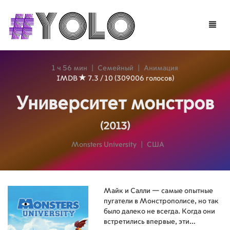
Toggle
naviga
1 ч 56 мин
|
Семейный
|
Анимация
IMDB
7.3 / 10 (309006 голосов)
Университет монстров
(2013)
Monsters University
|
США
Майк и Салли — самые опытные
пугатели в Монстрополисе, но так
было далеко не всегда. Когда они
встретились впервые, эти