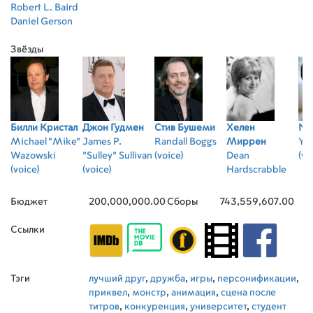
Robert L. Baird
Daniel Gerson
Звёзды
Билли Кристал
Джон Гудмен
Стив Бушеми
Хелен
No
Michael "Mike"
James P.
Randall Boggs
Миррен
Yo
Wazowski
"Sulley" Sullivan
(voice)
Dean
(vo
(voice)
(voice)
Hardscrabble
(voice)
Бюджет
200,000,000.00
Сборы
743,559,607.00
Ссылки
Тэги
лучший друг
,
дружба
,
игры
,
персонификации
,
приквел
,
монстр
,
анимация
,
сцена после
титров
,
конкуренция
,
университет
,
студент