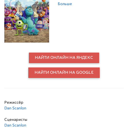
совершенно непохожие друг на
Больше
друга монстры терпеть друг друга
не могли. «Университет
Монстров» — история о том, как
наши старые знакомые прошли
путь от взаимной неприязни к
крепкой дружбе. Перед фильмом
показ короткометражново
анимационново фильма "Синий
зонтик" / "The Blue Umbrella"
НАЙТИ ОНЛАЙН НА ЯНДЕКС
НАЙТИ ОНЛАЙН НА GOOGLE
Режиссёр
Dan Scanlon
Сценаристы
Dan Scanlon