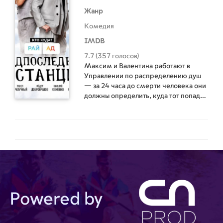
Жанр
Комедия
IMDB
7.7 (357 голосов)
Максим и Валентина работают в
Управлении по распределению душ
— за 24 часа до смерти человека они
должны определить, куда тот попадет
— в ад или рай. И так как обоим рай
гарантирован по трудовому
договору, Максим пытается
подзаработать и продать место в раю
олигархам, а Валентина мечтает
вернуть своего мужа из ада.
Powered by