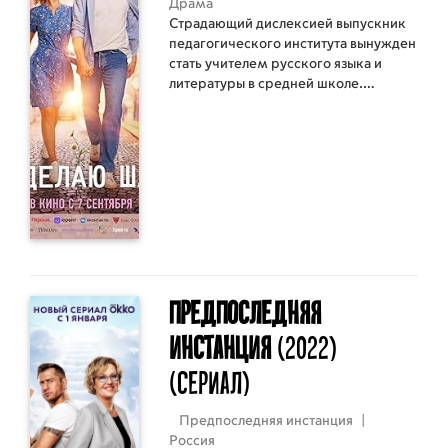
Драма
Страдающий дислексией выпускник
педагогического института вынужден
стать учителем русского языка и
литературы в средней школе.
Несмотря на недуг, у него получается
наладить контакт с учениками,
которые в итоге помогут ему
сохранить работу.
Предпоследняя
инстанция
(2022)
(Сериал)
Предпоследняя инстанция
|
Россия