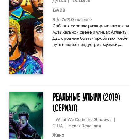
Драма
|
Комедия
IMDB
8.6 (76910 голосов)
События сериала разворачиваются на
музыкальной сцене и улицах Атланты.
Двоюродные братья пробивают себе
путь наверх в индустрии музыки,
проявляя свои уличные бойцовские
таланты и музыкальный дар. Их
окружают такие же выходцы из
неблагополучных чёрных районов,
которые уже в средних классах
школы, если нет данных для
спортивной карьеры, должны
выбирать между несколькими
Реальные упыри
(2019)
незавидными вариантами, вроде
(Сериал)
вступления в преступную банду,
непрестижной работы за гроши или
вечного обивания министерских
What We Do in the Shadows
|
порогов в надежде на пособие.
США
|
Новая Зеландия
Однако есть ещё один – рэп-батлы, в
Жанр
которых можно громко заявить о