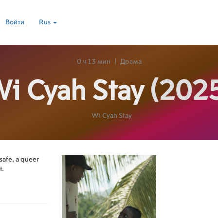
Войти
Rus
0 ч 13 мин
|
Драма
i Cyah Stay
(202
Wi Cyah Stay
safe, a queer
t.