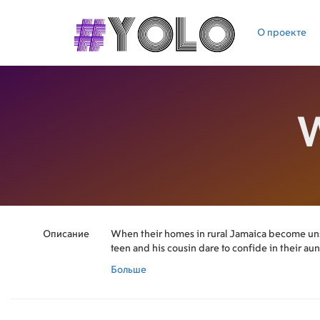
О проекте
W
Описание
When their homes in rural Jamaica become un
teen and his cousin dare to confide in their aun
Больше