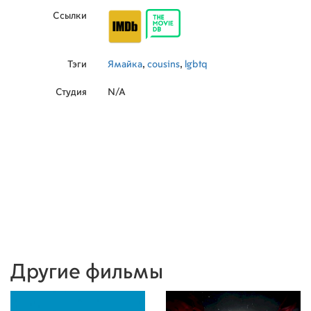
Ссылки
Тэги
Ямайка
,
cousins
,
lgbtq
Студия
N/A
Другие фильмы