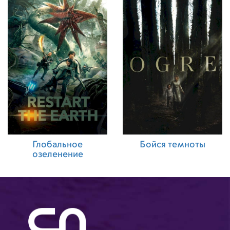
Глобальное
Бойся темноты
озеленение