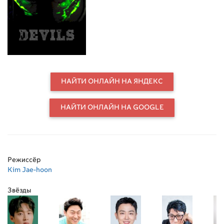
бесследно исчезают. Спустя месяц
тяжелораненый убийца помещён в
больничную палату, а детектива
чествуют как героя. Помощника
детектива терзают сомнения —
вышедший из комы преступник
сообщил ему, что он вовсе не
маньяк, а настоящий Чхве Джэ-
НАЙТИ ОНЛАЙН НА ЯНДЕКС
хван...
НАЙТИ ОНЛАЙН НА GOOGLE
Режиссёр
Kim Jae-hoon
Звёзды