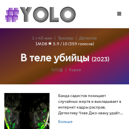
Toggle
naviga
1 ч 45 мин
|
Триллер
|
Детектив
IMDB
5.9 / 10 (359 голосов)
В теле убийцы
(2023)
악마들
|
Корея
Банда садистов похищает
случайных жертв и выкладывает в
интернет кадры расправ.
Детективу Чхве Джэ-хвану удаётся
выйти на главаря, но в разгар
Больше
облавы преступник и полицейский