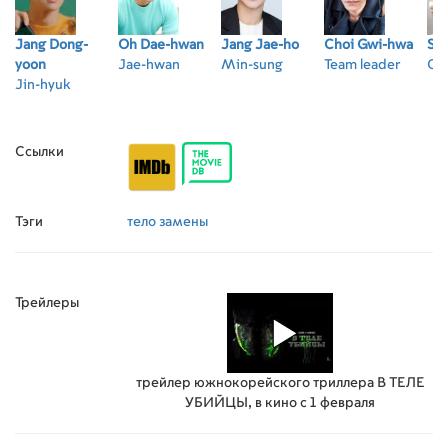
Jang Dong-
Oh Dae-hwan
Jang Jae-ho
Choi Gwi-hwa
So
yoon
Jae-hwan
Min-sung
Team leader
Ol
Jin-hyuk
Ссылки
Тэги
тело замены
Трейлеры
трейлер южнокорейского триллера В ТЕЛЕ
УБИЙЦЫ, в кино с 1 февраля