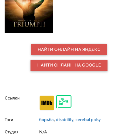
сердце одноклассницы, девушки
его мечты, он решает использовать
чувство юмора.
НАЙТИ ОНЛАЙН НА ЯНДЕКС
НАЙТИ ОНЛАЙН НА GOOGLE
Ссылки
Тэги
борьба
,
disability
,
cerebal palsy
Студия
N/A