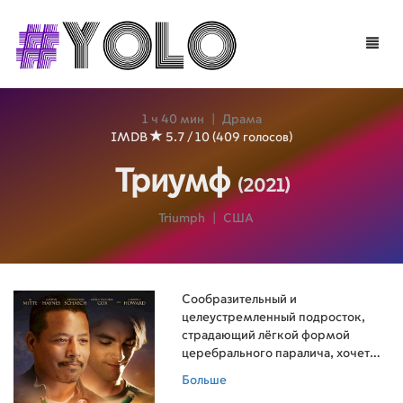
Toggle
naviga
1 ч 40 мин
|
Драма
IMDB
5.7 / 10 (409 голосов)
Триумф
(2021)
Triumph
|
США
Сообразительный и
целеустремленный подросток,
страдающий лёгкой формой
церебрального паралича, хочет
стать борцом в составе школьной
Больше
команды. А чтобы завоевать