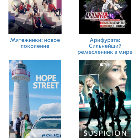
Мятежники: новое
Арифурэта:
поколение
Сильнейший
ремесленник в мире