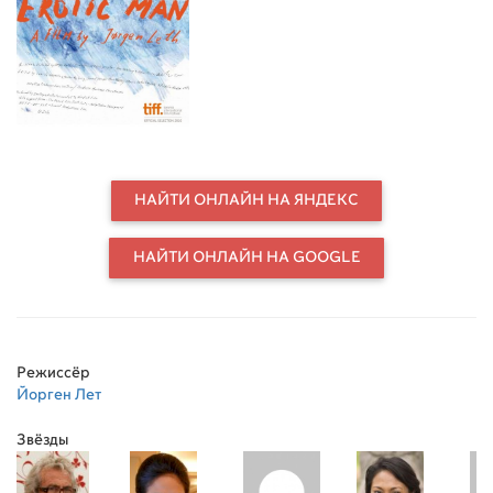
антрополог, объездил всю Африку,
Юго-восточную Азию и Индию,
написал много томов своих
наблюдений. Является одной из
центральных фигур в
документально-
экспериментальном кино, а также
автором нескольких десятков
фильмов. Его сюрреалистический
НАЙТИ ОНЛАЙН НА ЯНДЕКС
короткометражный фильм
Совершенный человек (1967)
позднее был переработан в
НАЙТИ ОНЛАЙН НА GOOGLE
знаменитый фильм Пять
препятствий (2003), снятый в
соавторстве с Ларсом фон
Триером. Мужчина в поисках
эротики – документальная фикция,
Режиссёр
посвящённая связям режиссёра с
Йорген Лет
женщинами из стран третьего
мира, это коллаж из документов,
Звёзды
писем, фотографий и стихов,
отражающих эротическую
природу человека. Неоднозначно