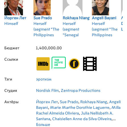
воспринятая картина была впервые
показана на Международном
кинофестивале в Торонто в 2010-м
Йорген Лет
Sue Prado
Rokhaya Niang
Angeli Bayani
Ma
году. В ролях: Alexander
Himself
Herself
Herself
Herself
Dor
Gruszynski, Dan Holmberg, Adam
(segment "The
(segment
(segment "The
La
Philp Режиссер: Jorgen Leth На
Philippines
"Senegal
Philippines
оригинальном языке с субтитрами
2009")
2009")
2009")
на латышском языке.
Бюджет
1,400,000.00
Ссылки
Тэги
эротизм
Студия
Nordisk Film
,
Zentropa Productions
Актёры
Йорген Лет
,
Sue Prado
,
Rokhaya Niang
,
Angeli
Bayani
,
Marie Marthe Dorothie Laguerre
,
Milla
Rachel Almeida Oliviera
,
Julia Nellisbeth A.
Santana
,
Chaisiellen Anne da Silva Oliveira
,
Paula Jubé
Больше
,
Ana Flavia Cavalcanti Ribeiro
,
Carla
,