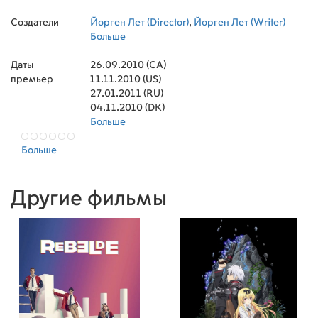
Ãlida Braz
,
Gal Quaresma
,
Giovanna Biotto
,
Создатели
Helena Cerello
Йорген Лет (Director)
,
Tatiana Santos
,
Йорген Лет (Writer)
,
Lívia Ramos
Soares
Больше
,
Schilaine Cayo
,
Sarah Gaugler
Даты
26.09.2010 (CA)
премьер
11.11.2010 (US)
27.01.2011 (RU)
04.11.2010 (DK)
Больше
Больше
Другие фильмы