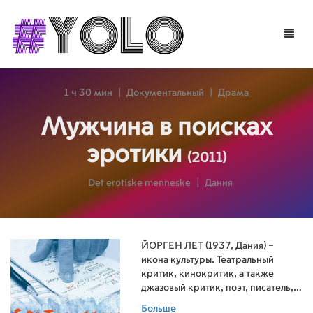
Toggle
naviga
1 ч 30 мин
|
Документальный
|
Драма
Мужчина в поисках
эротики
(2011)
Det erotiske menneske
|
Дания
ЙОРГЕН ЛЕТ (1937, Дания) –
икона культуры. Театральный
критик, кинокритик, а также
джазовый критик, поэт, писатель,
спортивный комментатор и
Больше