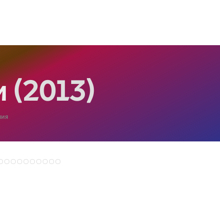
и
(2013)
лия