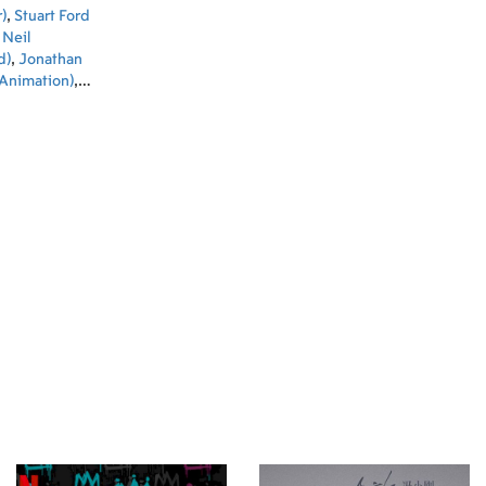
)
,
Stuart Ford
,
Neil
d)
,
Jonathan
(Animation)
,
ion)
,
Dottie
(Director)
 3D (GR)