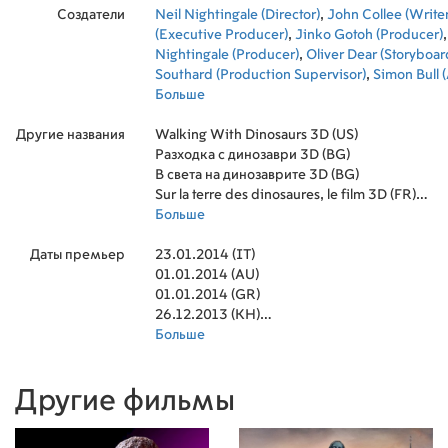
Создатели
Neil Nightingale (Director)
,
John Collee (Writer
(Executive Producer)
,
Jinko Gotoh (Producer)
Nightingale (Producer)
,
Oliver Dear (Storyboar
Southard (Production Supervisor)
,
Simon Bull 
Stewart Alves (Animation)
Больше
,
Joel Foster (Animat
Starling (Visual Effects Supervisor)
,
Barry Cook 
Другие названия
Walking With Dinosaurs 3D (US)
Разходка с динозаври 3D (BG)
В света на динозаврите 3D (BG)
Sur la terre des dinosaures, le film 3D (FR)
Walking with Dinosaurs The Movie (US)
Больше
Perpatontas me tous deinosavrous: I tainia se
Даты премьер
Caminhando com Dinossauros (BR)
23.01.2014 (IT)
ウォーキング with ダイナソー (JP)
01.01.2014 (AU)
Dinoszauruszok, a Föld urai (2013) (HU)
01.01.2014 (GR)
与龙同行3D大电影 (HK)
26.12.2013 (KH)
Putovani s dinosaury (CZ)
27.12.2013 (LT)
Больше
O Tempo dos Dinossauros: O Filme (PT)
20.12.2013 (NO)
Walking With Dinosaurs - Cretaceous Cut (DK)
20.12.2013 (IE)
Другие фильмы
Walking With Dinosaurs - Cretaceous Cut (GB)
20.12.2013 (FI)
Walking With Dinosaurs - Cretaceous Cut (US)
19.12.2013 (MK)
Sur la terre des dinosaures : Le Film 3D (FR)
19.12.2013 (SG)