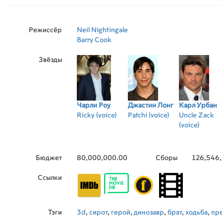
выводят потомство и общаются друг с другом… Ф
представлен в 2D и 3D.
Режиссёр
Neil Nightingale
Barry Cook
Звёзды
Чарли Роу
Джастин Лонг
Карл Урбан
Ricky (voice)
Patchi (voice)
Uncle Zack
(voice)
Бюджет
80,000,000.00
Сборы
126,546
Ссылки
Тэги
3d
,
сирот
,
герой
,
динозавр
,
брат
,
ходьба
,
пр