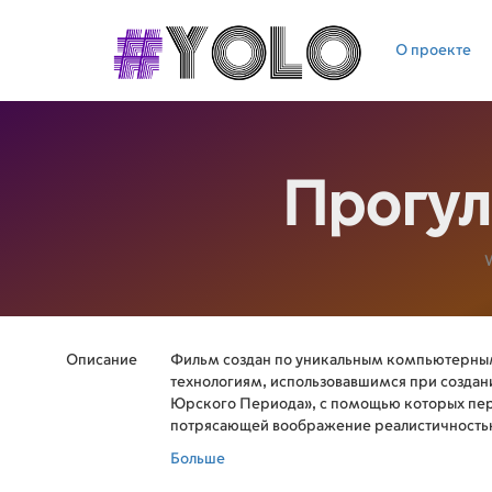
О проекте
Прогул
W
Описание
Фильм создан по уникальным компьютерн
технологиям, использовавшимся при создан
Юрского Периода», с помощью которых пер
потрясающей воображение реалистичность
древний мир доисторических гигантов, насе
Больше
то нашу планету. Вы увидите, как динозавры 