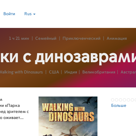
Войти
Rus
1 ч 21 мин
|
Семейный
|
Приключенческий
|
Анимация
ки с динозаврам
alking with Dinosaurs
|
США
|
Индия
|
Великобритания
|
Австра
ым
ии «Парка
Больше
ед зрителем с
ю оживает
лявших когда-
охотятся,