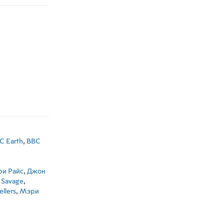
C Earth
,
BBC
ри Райс
,
Джон
 Savage
,
llers
,
Мэри