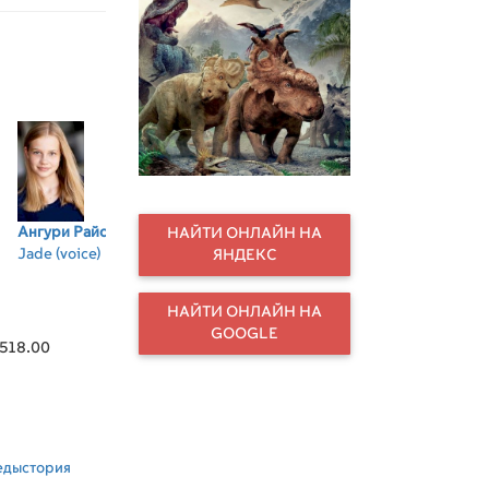
ильм
Ангури Райс
Джон
Скайлер Стоун
Тия Сиркар
Cl
НАЙТИ ОНЛАЙН НА
Jade (voice)
Легуизамо
Scowler (voice)
Juniper (voice)
Ra
ЯНДЕКС
Alex (voice)
An
(vo
НАЙТИ ОНЛАЙН НА
GOOGLE
,518.00
едыстория