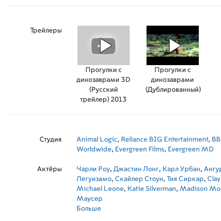
Трейлеры
Прогулки с
Прогулки с
динозаврами 3D
динозаврами
(Русский
(Дублированный)
трейлер) 2013
Студия
Animal Logic
,
Reliance BIG Entertainment
,
BB
Worldwide
,
Evergreen Films
,
Evergreen MD
Актёры
Чарли Роу
,
Джастин Лонг
,
Карл Урбан
,
Ангу
Легуизамо
,
Скайлер Стоун
,
Тия Сиркар
,
Clay
Michael Leone
,
Katie Silverman
,
Madison Moe
Маусер
Больше