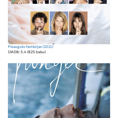
Pieaugušo fantāzijas
(2021)
IMDB: 5.4 (825 balsu)