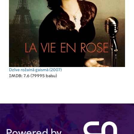
Dzīve rožainā gaismā
(2007)
IMDB: 7.6 (79995 balsu)
Powered by