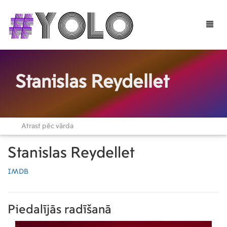
Toggle
naviga
Stanislas Reydellet
Stanislas Reydellet
IMDB
Piedalījās radīšanā