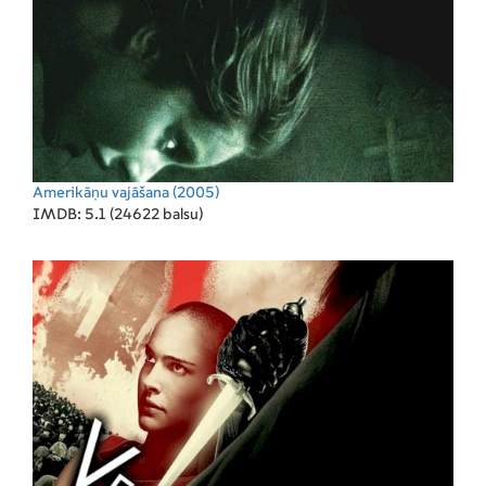
Amerikāņu vajāšana
(2005)
IMDB: 5.1 (24622 balsu)