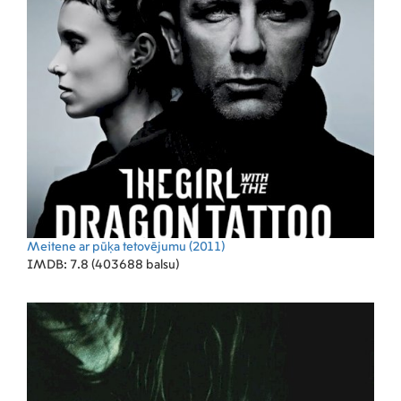
Meitene ar pūķa tetovējumu
(2011)
IMDB: 7.8 (403688 balsu)