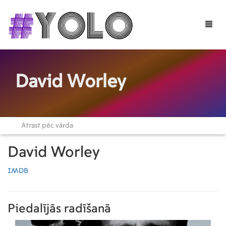
Toggle
naviga
David Worley
David Worley
IMDB
Piedalījās radīšanā