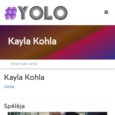
Toggle
naviga
Kayla Kohla
Kayla Kohla
IMDB
Spēlēja