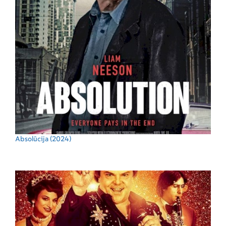
Absolūcija
(2024)