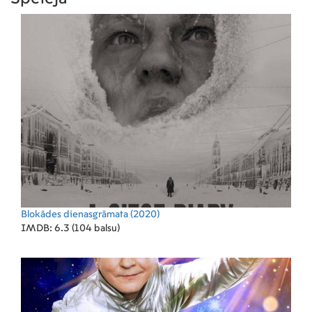
Blokādes dienasgrāmata
(2020)
IMDB: 6.3 (104 balsu)