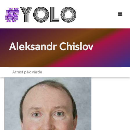
Toggle
naviga
Aleksandr Chislov