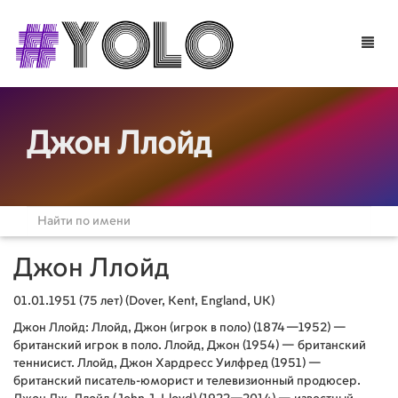
Toggle
naviga
Джон Ллойд
Джон Ллойд
01.01.1951 (75 лет) (Dover, Kent, England, UK)
Джон Ллойд: Ллойд, Джон (игрок в поло) (1874—1952) —
британский игрок в поло. Ллойд, Джон (1954) — британский
теннисист. Ллойд, Джон Хардресс Уилфред (1951) —
британский писатель-юморист и телевизионный продюсер.