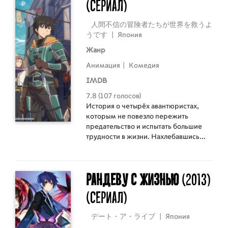
(Сериал)
人間不信の冒険者たちが世界を救うよ
うです
|
Япония
Жанр
Анимация
|
Комедия
IMDB
7.8 (107 голосов)
История о четырёх авантюристах,
которым не повезло пережить
предательство и испытать большие
трудности в жизни. Нахлебавшись
несчастий вдосталь, они решили
объединиться в команду и показать
всему миру где раки зимуют!
Рандеву с жизнью
(2013)
(Сериал)
デート・ア・ライブ
|
Япония