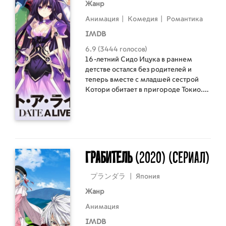
Жанр
Анимация
|
Комедия
|
Романтика
IMDB
6.9 (3444 голосов)
16-летний Сидо Ицука в раннем
детстве остался без родителей и
теперь вместе с младшей сестрой
Котори обитает в пригороде Токио.
Однажды из-за сестры Ицука
оказался прямо в эпицентре
катаклизма и узнал, что неведомые
Духи являются на Землю.
Грабитель
(2020)
(Сериал)
プランダラ
|
Япония
Жанр
Анимация
IMDB