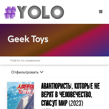
Toggle
naviga
Geek Toys
Отфильтровать
Авантюристы, которые не
верят в человечество,
спасут мир
(2023)