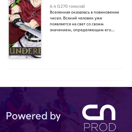
6.4 (1270 голосов)
Вселенная оказалась в повиновении
чисел. Всякий человек уже
появляется на свет со своим
значением, определяющим его
личностные данные. Счетчик
показывает цифры, которые являются
значимыми в судьбе окружающих.
Каждый индивид способен подчинять
себе остальных, если у него имеются
существенные показания счетчика.
Он обладает правом властвовать над
другими людьми, у которых числа
гораздо ниже. Но стоит значению
опуститься до нулевой цифры, как
Бездна мгновенна уничтожает его
владельца. Из этой пучины нет
возврата. Такая же участь постигла
мать Хины. Женщина видит нулевое
Powered by
значение на счетчике и осознает
свою дальнейшую судьбу. Она не
собирается прощаться с дочерью, а