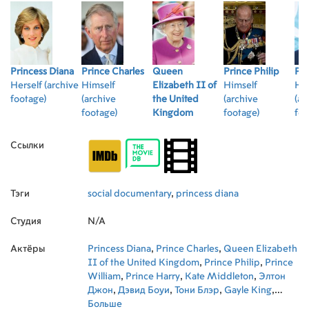
Princess Diana
Prince Charles
Queen
Prince Philip
Pri
Herself (archive
Himself
Elizabeth II of
Himself
Him
footage)
(archive
the United
(archive
(ar
footage)
Kingdom
footage)
foo
Herself (archive
footage)
Ссылки
Тэги
social documentary
,
princess diana
Студия
N/A
Актёры
Princess Diana
,
Prince Charles
,
Queen Elizabeth
II of the United Kingdom
,
Prince Philip
,
Prince
William
,
Prince Harry
,
Kate Middleton
,
Элтон
Джон
,
Дэвид Боуи
,
Тони Блэр
,
Gayle King
,
Джон Траволта
Больше
,
Сильвестр Сталлоне
,
Стивен