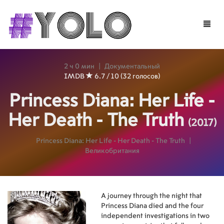
Toggle
naviga
2 ч 0 мин
|
Документальный
IMDB
6.7 / 10 (32 голосов)
Princess Diana: Her Life -
Her Death - The Truth
(2017)
Princess Diana: Her Life - Her Death - The Truth
|
Великобритания
A journey through the night that
Princess Diana died and the four
independent investigations in two