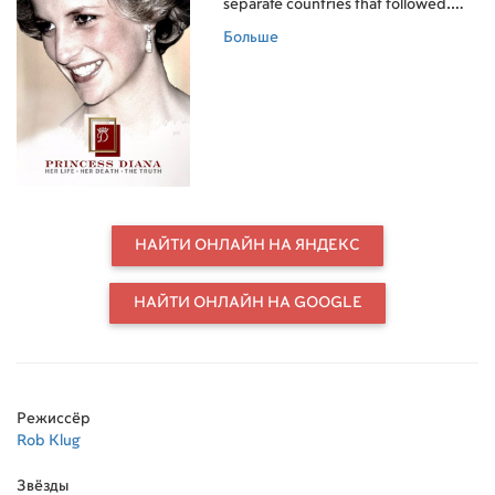
separate countries that followed.
Included: a look at Princess Diana's
Больше
life through her sons.
НАЙТИ ОНЛАЙН НА ЯНДЕКС
НАЙТИ ОНЛАЙН НА GOOGLE
Режиссёр
Rob Klug
Звёзды