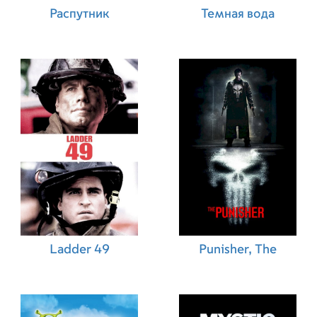
Распутник
Темная вода
Ladder 49
Punisher, The