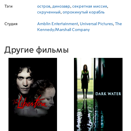
Тэги
остров
,
динозавр
,
секретная миссия
,
скрученный
,
опрокинутый корабль
Студия
Amblin Entertainment
,
Universal Pictures
,
The
Kennedy/Marshall Company
Другие фильмы