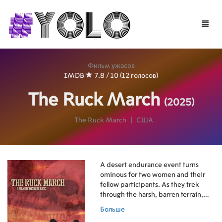
Toggle
naviga
Фильм ужасов
IMDB
7.8 / 10 (12 голосов)
The Ruck March
(2025)
The Ruck March
|
США
A desert endurance event turns
ominous for two women and their
fellow participants. As they trek
through the harsh, barren terrain,
what began as a test of physical
Больше
limits evolves into a harrowing