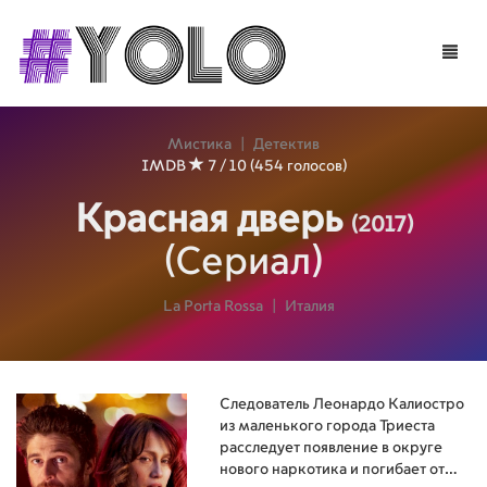
Toggle
naviga
Мистика
|
Детектив
IMDB
7 / 10 (454 голосов)
Красная дверь
(2017)
(Сериал)
La Porta Rossa
|
Италия
Следователь Леонардо Калиостро
из маленького города Триеста
расследует появление в округе
нового наркотика и погибает от