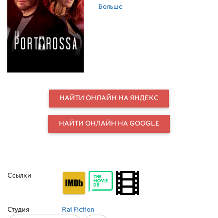
руки неизвестного убийцы. Это не
Больше
останавливает героя, и он
продолжает заниматься
расследованием в призрачном
виде, ведь ему нужно не только
выяснить, кто его убил, но и спасти
жену от неминуемой гибели.
НАЙТИ ОНЛАЙН НА ЯНДЕКС
НАЙТИ ОНЛАЙН НА GOOGLE
Ссылки
Студия
Rai Fiction