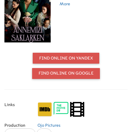
удалось справиться со всеми
More
трудностями на жизненном пути.
Однако, у неё есть мечта —
заключить хороший брак, чтобы
изменить свою жизнь к лучшему,
привнести в неё новые краски.
Бывший муж Хандан бросил её, не
выдержав тягот отцовства, теперь
женщина находится в поисках
настоящего счастья, мужчины,
FIND ONLINE ON YANDEX
который полюбит её всем
сердцем. Основным препятствием
на пути к размеренной семейной
FIND ONLINE ON GOOGLE
жизни становятся дети Хандан,
которые отпугивают
потенциальных кандидатов в
мужья. Поиски, которые ведёт
женщина, идут с переменным
Links
успехом, белая полоса в жизни
сменяется чёрной, и наоборот. Но
Хандан не теряет надежды на то,
что найдётся тот единственный,
Production
Ojo Pictures
который не побоится жизненных