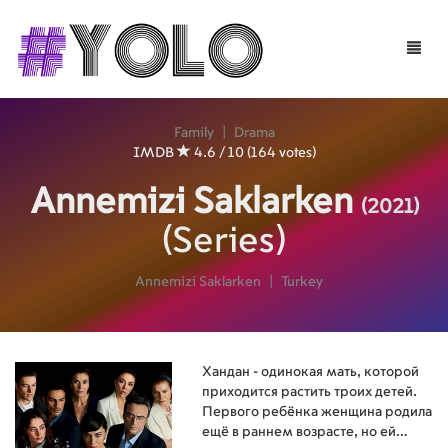
Toggle
naviga
Family
|
Drama
IMDB
4.6 / 10 (164 votes)
Annemizi Saklarken
(2021)
(Series)
Annemizi Saklarken
|
Turkey
Хандан - одинокая мать, которой
приходится растить троих детей.
Первого ребёнка женщина родила
ещё в раннем возрасте, но ей